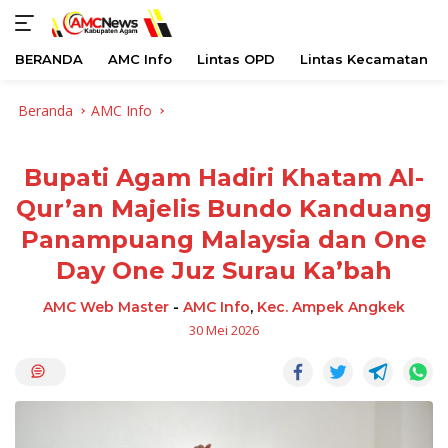
BERANDA
AMC Info
Lintas OPD
Lintas Kecamatan
Langsung
Beranda
AMC Info
ke
konten
Bupati Agam Hadiri Khatam Al-
Qur’an Majelis Bundo Kanduang
Panampuang Malaysia dan One
Day One Juz Surau Ka’bah
AMC Web Master
-
AMC Info
,
Kec. Ampek Angkek
30 Mei 2026