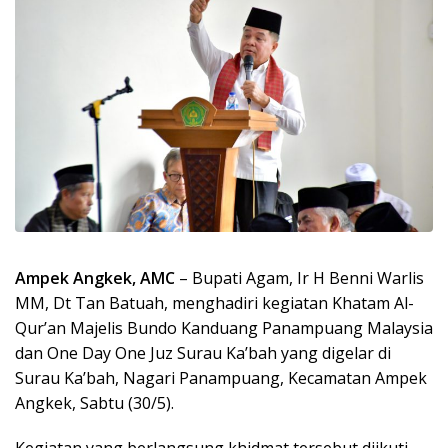
Ampek Angkek, AMC
– Bupati Agam, Ir H Benni Warlis
MM, Dt Tan Batuah, menghadiri kegiatan Khatam Al-
Qur’an Majelis Bundo Kanduang Panampuang Malaysia
dan One Day One Juz Surau Ka’bah yang digelar di
Surau Ka’bah, Nagari Panampuang, Kecamatan Ampek
Angkek, Sabtu (30/5).
Kegiatan yang berlangsung khidmat tersebut diikuti