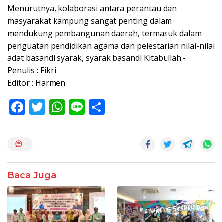
Menurutnya, kolaborasi antara perantau dan
masyarakat kampung sangat penting dalam
mendukung pembangunan daerah, termasuk dalam
penguatan pendidikan agama dan pelestarian nilai-nilai
adat basandi syarak, syarak basandi Kitabullah.-
Penulis : Fikri
Editor : Harmen
F
T
W
Li
S
ac
w
h
n
h
e
itt
at
e
ar
b
er
s
e
o
A
Baca Juga
o
p
k
p