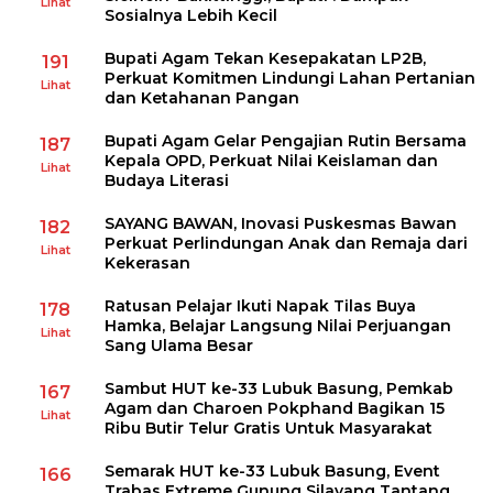
Lihat
Sosialnya Lebih Kecil
Bupati Agam Tekan Kesepakatan LP2B,
191
Perkuat Komitmen Lindungi Lahan Pertanian
Lihat
dan Ketahanan Pangan
Bupati Agam Gelar Pengajian Rutin Bersama
187
Kepala OPD, Perkuat Nilai Keislaman dan
Lihat
Budaya Literasi
SAYANG BAWAN, Inovasi Puskesmas Bawan
182
Perkuat Perlindungan Anak dan Remaja dari
Lihat
Kekerasan
Ratusan Pelajar Ikuti Napak Tilas Buya
178
Hamka, Belajar Langsung Nilai Perjuangan
Lihat
Sang Ulama Besar
Sambut HUT ke-33 Lubuk Basung, Pemkab
167
Agam dan Charoen Pokphand Bagikan 15
Lihat
Ribu Butir Telur Gratis Untuk Masyarakat
Semarak HUT ke-33 Lubuk Basung, Event
166
Trabas Extreme Gunung Silayang Tantang