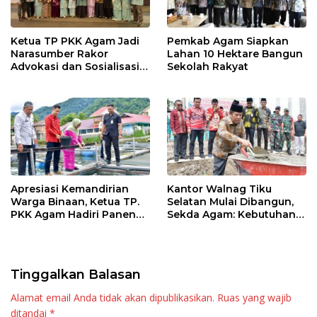
Ketua TP PKK Agam Jadi
Pemkab Agam Siapkan
Narasumber Rakor
Lahan 10 Hektare Bangun
Advokasi dan Sosialisasi
Sekolah Rakyat
Program Imunisasi 2026
Apresiasi Kemandirian
Kantor Walnag Tiku
Warga Binaan, Ketua TP.
Selatan Mulai Dibangun,
PKK Agam Hadiri Panen
Sekda Agam: Kebutuhan
Raya KJA Binaan Rutan
Tingkatkan Layanan
Maninjau
Tinggalkan Balasan
Alamat email Anda tidak akan dipublikasikan.
Ruas yang wajib
ditandai
*