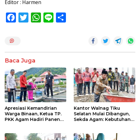
Editor : Harmen
F
T
W
Li
S
ac
w
h
n
h
e
itt
at
e
ar
b
er
s
e
o
A
Baca Juga
o
p
k
p
Apresiasi Kemandirian
Kantor Walnag Tiku
Warga Binaan, Ketua TP.
Selatan Mulai Dibangun,
PKK Agam Hadiri Panen
Sekda Agam: Kebutuhan
Raya KJA Binaan Rutan
Tingkatkan Layanan
Maninjau