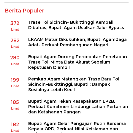
Berita Populer
Trase Tol Sicincin- Bukittinggi Kembali
372
Dibahas, Bupati Agam Usulkan Jalur Bypass
Lihat
LKAAM Matur Dikukuhkan, Bupati Agam:Jaga
282
Adat- Perkuat Pembangunan Nagari
Lihat
Bupati Agam Dorong Percepatan Penetapan
280
Trase Tol, Minta Data Akurat Sebelum
Lihat
Keputusan Diambil
Pemkab Agam Matangkan Trase Baru Tol
199
Sicincin–Bukittinggi, Bupati : Dampak
Lihat
Sosialnya Lebih Kecil
Bupati Agam Tekan Kesepakatan LP2B,
185
Perkuat Komitmen Lindungi Lahan Pertanian
Lihat
dan Ketahanan Pangan
Bupati Agam Gelar Pengajian Rutin Bersama
182
Kepala OPD, Perkuat Nilai Keislaman dan
Lihat