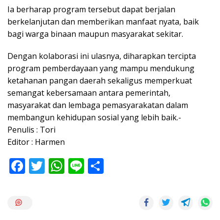
Ia berharap program tersebut dapat berjalan
berkelanjutan dan memberikan manfaat nyata, baik
bagi warga binaan maupun masyarakat sekitar.
Dengan kolaborasi ini ulasnya, diharapkan tercipta
program pemberdayaan yang mampu mendukung
ketahanan pangan daerah sekaligus memperkuat
semangat kebersamaan antara pemerintah,
masyarakat dan lembaga pemasyarakatan dalam
membangun kehidupan sosial yang lebih baik.-
Penulis : Tori
Editor : Harmen
F
T
W
Li
S
ac
w
h
n
h
e
itt
at
e
ar
b
er
s
e