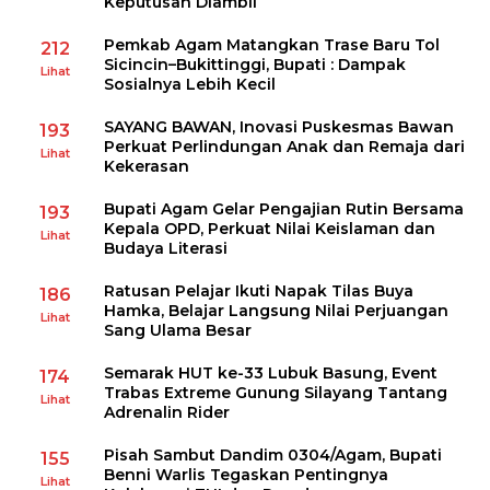
Keputusan Diambil
Pemkab Agam Matangkan Trase Baru Tol
212
Sicincin–Bukittinggi, Bupati : Dampak
Lihat
Sosialnya Lebih Kecil
SAYANG BAWAN, Inovasi Puskesmas Bawan
193
Perkuat Perlindungan Anak dan Remaja dari
Lihat
Kekerasan
Bupati Agam Gelar Pengajian Rutin Bersama
193
Kepala OPD, Perkuat Nilai Keislaman dan
Lihat
Budaya Literasi
Ratusan Pelajar Ikuti Napak Tilas Buya
186
Hamka, Belajar Langsung Nilai Perjuangan
Lihat
Sang Ulama Besar
Semarak HUT ke-33 Lubuk Basung, Event
174
Trabas Extreme Gunung Silayang Tantang
Lihat
Adrenalin Rider
Pisah Sambut Dandim 0304/Agam, Bupati
155
Benni Warlis Tegaskan Pentingnya
Lihat