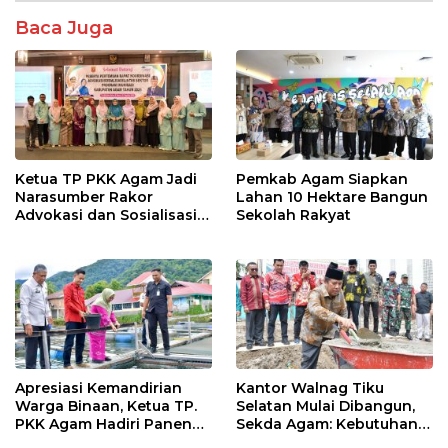
o
A
Baca Juga
o
p
k
p
Ketua TP PKK Agam Jadi
Pemkab Agam Siapkan
Narasumber Rakor
Lahan 10 Hektare Bangun
Advokasi dan Sosialisasi
Sekolah Rakyat
Program Imunisasi 2026
Apresiasi Kemandirian
Kantor Walnag Tiku
Warga Binaan, Ketua TP.
Selatan Mulai Dibangun,
PKK Agam Hadiri Panen
Sekda Agam: Kebutuhan
Raya KJA Binaan Rutan
Tingkatkan Layanan