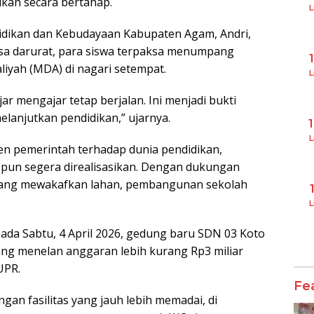
ukan secara bertahap.
L
didikan dan Kebudayaan Kabupaten Agam, Andri,
a darurat, para siswa terpaksa menumpang
liyah (MDA) di nagari setempat.
L
ar mengajar tetap berjalan. Ini menjadi bukti
lanjutkan pendidikan,” ujarnya.
L
n pemerintah terhadap dunia pendidikan,
un segera direalisasikan. Dengan dukungan
 yang mewakafkan lahan, pembangunan sekolah
L
ada Sabtu, 4 April 2026, gedung baru SDN 03 Koto
ng menelan anggaran lebih kurang Rp3 miliar
UPR.
Fe
gan fasilitas yang jauh lebih memadai, di