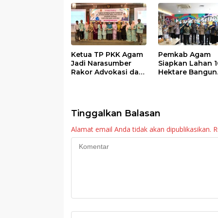
o
p
k
p
Ketua TP PKK Agam
Pemkab Agam
Jadi Narasumber
Siapkan Lahan 1
Rakor Advokasi dan
Hektare Bangun
Sosialisasi Program
Sekolah Rakyat
Imunisasi 2026
Tinggalkan Balasan
Alamat email Anda tidak akan dipublikasikan.
R