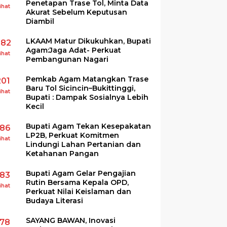
Penetapan Trase Tol, Minta Data
ihat
Akurat Sebelum Keputusan
Diambil
LKAAM Matur Dikukuhkan, Bupati
282
Agam:Jaga Adat- Perkuat
ihat
Pembangunan Nagari
Pemkab Agam Matangkan Trase
201
Baru Tol Sicincin–Bukittinggi,
ihat
Bupati : Dampak Sosialnya Lebih
Kecil
Bupati Agam Tekan Kesepakatan
186
LP2B, Perkuat Komitmen
ihat
Lindungi Lahan Pertanian dan
Ketahanan Pangan
Bupati Agam Gelar Pengajian
183
Rutin Bersama Kepala OPD,
ihat
Perkuat Nilai Keislaman dan
Budaya Literasi
SAYANG BAWAN, Inovasi
178