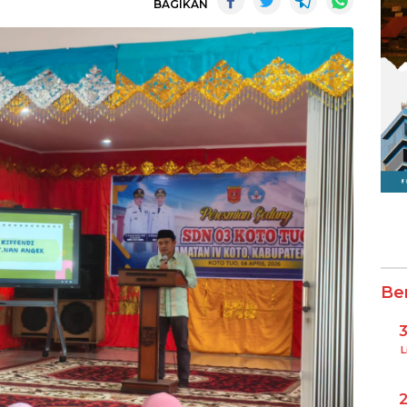
BAGIKAN
Be
L