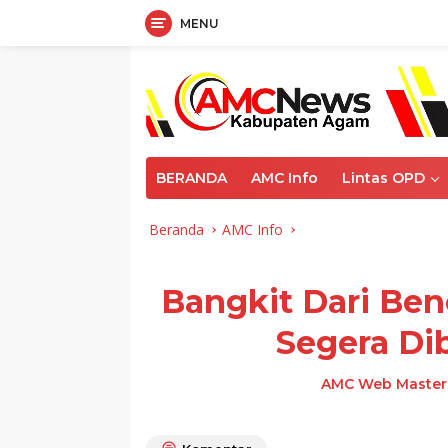
MENU
Langsung
ke
konten
BERANDA
AMC Info
Lintas OPD
Beranda
AMC Info
Bangkit Dari Ben
Segera Di
AMC Web Master