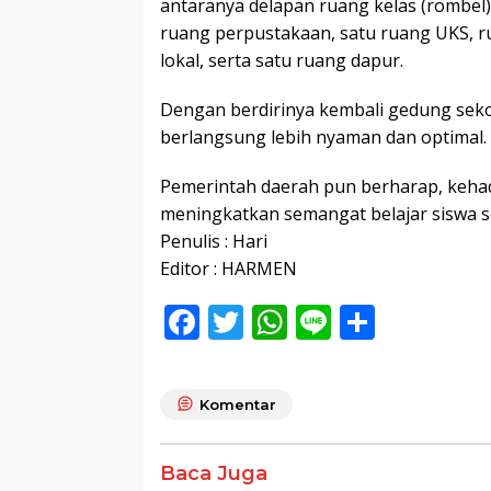
antaranya delapan ruang kelas (rombel)
ruang perpustakaan, satu ruang UKS, r
lokal, serta satu ruang dapur.
Dengan berdirinya kembali gedung sekol
berlangsung lebih nyaman dan optimal.
Pemerintah daerah pun berharap, kehadi
meningkatkan semangat belajar siswa ser
Penulis : Hari
Editor : HARMEN
F
T
W
Li
S
ac
w
h
n
h
e
itt
at
e
ar
Komentar
b
er
s
e
o
A
Baca Juga