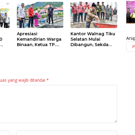
Apresiasi
Kantor Walnag Tiku
Arsi
0
Kemandirian Warga
Selatan Mulai
Binaan, Ketua TP.
Dibangun, Sekda
PKK Agam Hadiri
Agam: Kebutuhan
Panen Raya KJA
Tingkatkan Layanan
Binaan Rutan
Maninjau
uas yang wajib ditandai
*