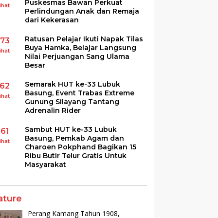
Puskesmas Bawan Perkuat
ihat
Perlindungan Anak dan Remaja
dari Kekerasan
Ratusan Pelajar Ikuti Napak Tilas
173
Buya Hamka, Belajar Langsung
ihat
Nilai Perjuangan Sang Ulama
Besar
Semarak HUT ke-33 Lubuk
162
Basung, Event Trabas Extreme
ihat
Gunung Silayang Tantang
Adrenalin Rider
Sambut HUT ke-33 Lubuk
161
Basung, Pemkab Agam dan
ihat
Charoen Pokphand Bagikan 15
Ribu Butir Telur Gratis Untuk
Masyarakat
ature
Perang Kamang Tahun 1908,