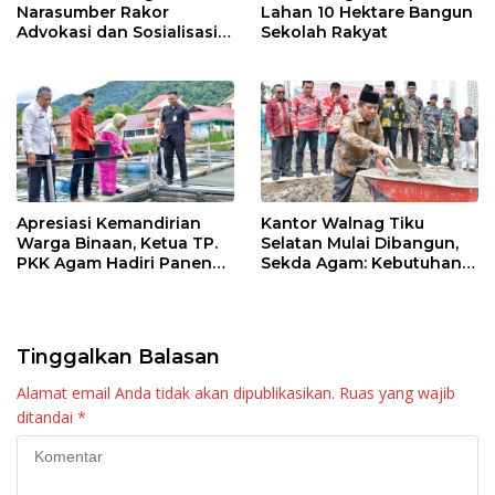
Narasumber Rakor
Lahan 10 Hektare Bangun
Advokasi dan Sosialisasi
Sekolah Rakyat
Program Imunisasi 2026
Apresiasi Kemandirian
Kantor Walnag Tiku
Warga Binaan, Ketua TP.
Selatan Mulai Dibangun,
PKK Agam Hadiri Panen
Sekda Agam: Kebutuhan
Raya KJA Binaan Rutan
Tingkatkan Layanan
Maninjau
Tinggalkan Balasan
Alamat email Anda tidak akan dipublikasikan.
Ruas yang wajib
ditandai
*