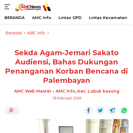
BERANDA
AMC Info
Lintas OPD
Lintas Kecamatan
Langsung
Beranda
AMC Info
ke
konten
Sekda Agam-Jemari Sakato
Audiensi, Bahas Dukungan
Penanganan Korban Bencana di
Palembayan
AMC Web Master
-
AMC Info
,
Kec. Lubuk basung
18 Februari 2026