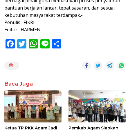
berbagai pihak guna memastikan proses penyaluran
bantuan berjalan lancar, tepat sasaran, dan sesuai
kebutuhan masyarakat terdampak.-
Penulis : FIKRI
Editor : HARMEN
F
T
W
Li
S
ac
w
h
n
h
e
itt
at
e
ar
b
er
s
e
o
A
Baca Juga
o
p
k
p
Ketua TP PKK Agam Jadi
Pemkab Agam Siapkan