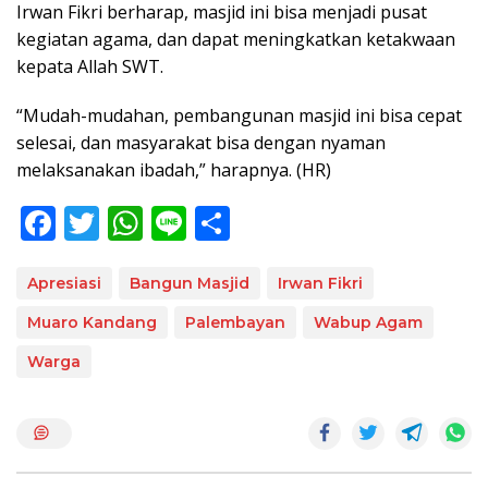
Irwan Fikri berharap, masjid ini bisa menjadi pusat
kegiatan agama, dan dapat meningkatkan ketakwaan
kepata Allah SWT.
“Mudah-mudahan, pembangunan masjid ini bisa cepat
selesai, dan masyarakat bisa dengan nyaman
melaksanakan ibadah,” harapnya. (HR)
F
T
W
Li
S
ac
w
h
n
h
e
itt
at
e
ar
Apresiasi
Bangun Masjid
Irwan Fikri
b
er
s
e
Muaro Kandang
Palembayan
Wabup Agam
o
A
Warga
o
p
k
p