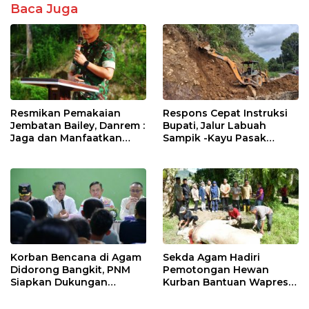
Baca Juga
Resmikan Pemakaian
Respons Cepat Instruksi
Jembatan Bailey, Danrem :
Bupati, Jalur Labuah
Jaga dan Manfaatkan
Sampik -Kayu Pasak
Dengan Baik
Kembali Terhubung
Korban Bencana di Agam
Sekda Agam Hadiri
Didorong Bangkit, PNM
Pemotongan Hewan
Siapkan Dukungan
Kurban Bantuan Wapres
Permodalan
RI di Palembayan