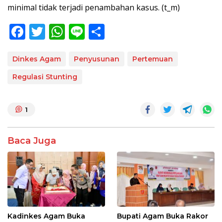
minimal tidak terjadi penambahan kasus. (t_m)
F
T
W
Li
S
ac
w
h
n
h
e
itt
at
e
ar
Dinkes Agam
Penyusunan
Pertemuan
b
er
s
e
Regulasi Stunting
o
A
o
p
1
k
p
Baca Juga
Kadinkes Agam Buka
Bupati Agam Buka Rakor