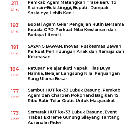
Pemkab Agam Matangkan Trase Baru Tol
211
Sicincin–Bukittinggi, Bupati : Dampak
Lihat
Sosialnya Lebih Kecil
Bupati Agam Gelar Pengajian Rutin Bersama
193
Kepala OPD, Perkuat Nilai Keislaman dan
Lihat
Budaya Literasi
SAYANG BAWAN, Inovasi Puskesmas Bawan
191
Perkuat Perlindungan Anak dan Remaja dari
Lihat
Kekerasan
Ratusan Pelajar Ikuti Napak Tilas Buya
184
Hamka, Belajar Langsung Nilai Perjuangan
Lihat
Sang Ulama Besar
Sambut HUT ke-33 Lubuk Basung, Pemkab
177
Agam dan Charoen Pokphand Bagikan 15
Lihat
Ribu Butir Telur Gratis Untuk Masyarakat
Semarak HUT ke-33 Lubuk Basung, Event
173
Trabas Extreme Gunung Silayang Tantang
Lihat
Adrenalin Rider