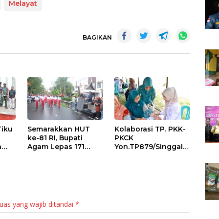
Melayat
BAGIKAN
Tiku
Semarakkan HUT
Kolaborasi TP. PKK-
ke-81 RI, Bupati
PKCK
a
Agam Lepas 171
Yon.TP879/Singgala
an
Regu Gerak Jalan
ng Untuk Warga
anan
Tepat Waktu
Sitalang Diapresiasi
Bupati Agam
uas yang wajib ditandai
*