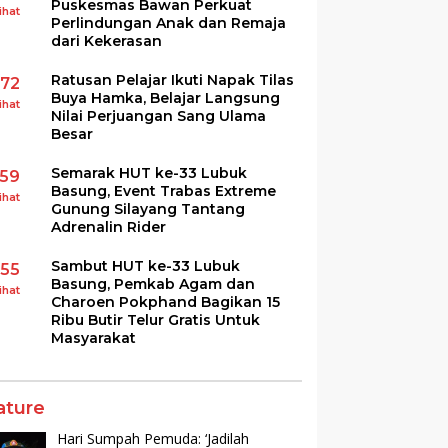
Puskesmas Bawan Perkuat
ihat
Perlindungan Anak dan Remaja
dari Kekerasan
Ratusan Pelajar Ikuti Napak Tilas
172
Buya Hamka, Belajar Langsung
ihat
Nilai Perjuangan Sang Ulama
Besar
Semarak HUT ke-33 Lubuk
159
Basung, Event Trabas Extreme
ihat
Gunung Silayang Tantang
Adrenalin Rider
Sambut HUT ke-33 Lubuk
155
Basung, Pemkab Agam dan
ihat
Charoen Pokphand Bagikan 15
Ribu Butir Telur Gratis Untuk
Masyarakat
ature
Hari Sumpah Pemuda: ‘Jadilah