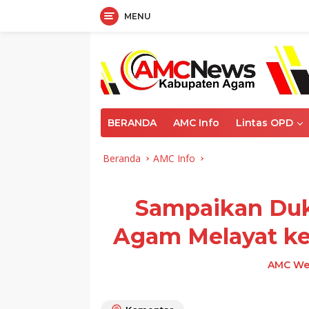
MENU
Langsung
ke
konten
BERANDA
AMC Info
Lintas OPD
Beranda
AMC Info
Sampaikan Duk
Agam Melayat k
AMC We