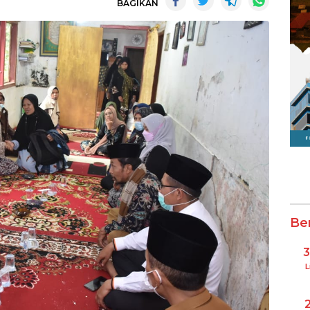
BAGIKAN
Be
L