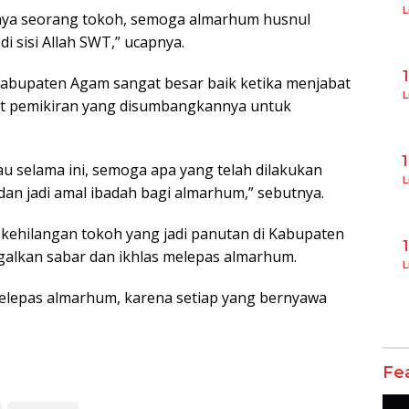
L
ngnya seorang tokoh, semoga almarhum husnul
i sisi Allah SWT,” ucapnya.
Kabupaten Agam sangat besar baik ketika menjabat
L
ikit pemikiran yang disumbangkannya untuk
iau selama ini, semoga apa yang telah dilakukan
L
dan jadi amal ibadah bagi almarhum,” sebutnya.
 kehilangan tokoh yang jadi panutan di Kabupaten
galkan sabar dan ikhlas melepas almarhum.
L
 melepas almarhum, karena setiap yang bernyawa
Fe