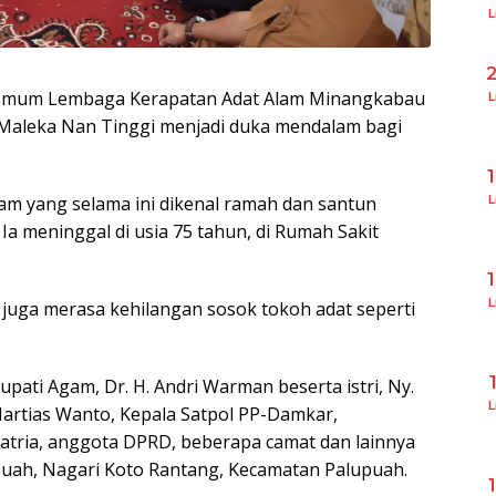
L
Umum Lembaga Kerapatan Adat Alam Minangkabau
L
 Maleka Nan Tinggi menjadi duka mendalam bagi
L
am yang selama ini dikenal ramah dan santun
 Ia meninggal di usia 75 tahun, di Rumah Sakit
L
uga merasa kehilangan sosok tokoh adat seperti
pati Agam, Dr. H. Andri Warman beserta istri, Ny.
L
artias Wanto, Kepala Satpol PP-Damkar,
yatria, anggota DPRD, beberapa camat dan lainnya
puah, Nagari Koto Rantang, Kecamatan Palupuah.