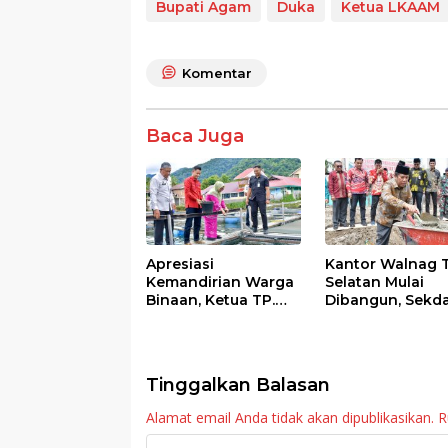
e
itt
at
e
ar
Bupati Agam
Duka
Ketua LKAAM
b
er
s
e
o
A
Komentar
o
p
k
p
Baca Juga
Apresiasi
Kantor Walnag 
Kemandirian Warga
Selatan Mulai
Binaan, Ketua TP.
Dibangun, Sekd
PKK Agam Hadiri
Agam: Kebutuh
Panen Raya KJA
Tingkatkan Lay
Binaan Rutan
Maninjau
Tinggalkan Balasan
Alamat email Anda tidak akan dipublikasikan.
R