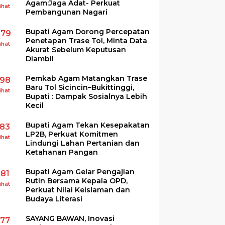
Agam:Jaga Adat- Perkuat
ihat
Pembangunan Nagari
Bupati Agam Dorong Percepatan
279
Penetapan Trase Tol, Minta Data
ihat
Akurat Sebelum Keputusan
Diambil
Pemkab Agam Matangkan Trase
198
Baru Tol Sicincin–Bukittinggi,
ihat
Bupati : Dampak Sosialnya Lebih
Kecil
Bupati Agam Tekan Kesepakatan
183
LP2B, Perkuat Komitmen
ihat
Lindungi Lahan Pertanian dan
Ketahanan Pangan
Bupati Agam Gelar Pengajian
181
Rutin Bersama Kepala OPD,
ihat
Perkuat Nilai Keislaman dan
Budaya Literasi
SAYANG BAWAN, Inovasi
177