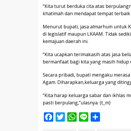
“Kita turut berduka cita atas berpula
khatimah dan mendapat tempat terbaik d
Menurut bupati, jasa almarhum untuk 
di legislatif maupun LKAAM. Tidak sed
kemajuan daerah ini.
“Kita ucapkan terimakasih atas jasa bel
bermanfaat bagi kita yang masih hidup 
Secara pribadi, bupati mengaku merasa
Agam. Diharapkan,keluarga yang diting
“Kita harap keluarga sabar dan ikhlas
pasti berpulang,”ulasnya. (t_m)
F
T
W
Li
S
ac
w
h
n
h