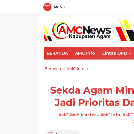
MENU
Langsung
ke
konten
BERANDA
AMC Info
Lintas OPD
Beranda
AMC Info
Sekda Agam Mint
Jadi Prioritas 
AMC Web Master
-
AMC Info
,
AMC 