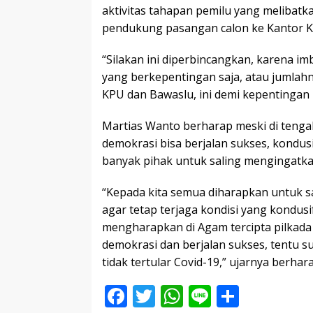
aktivitas tahapan pemilu yang melibatk
pendukung pasangan calon ke Kantor 
“Silakan ini diperbincangkan, karena i
yang berkepentingan saja, atau jumlah
KPU dan Bawaslu, ini demi kepentingan 
Martias Wanto berharap meski di teng
demokrasi bisa berjalan sukses, kondu
banyak pihak untuk saling mengingatk
“Kepada kita semua diharapkan untuk 
agar tetap terjaga kondisi yang kondusi
mengharapkan di Agam tercipta pilkada
demokrasi dan berjalan sukses, tentu s
tidak tertular Covid-19,” ujarnya berhara
F
T
W
Li
S