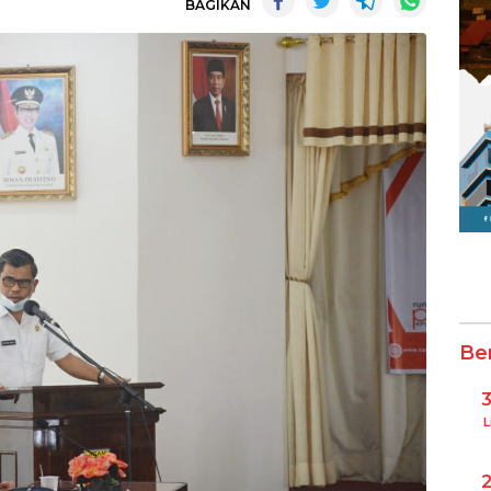
BAGIKAN
Be
L