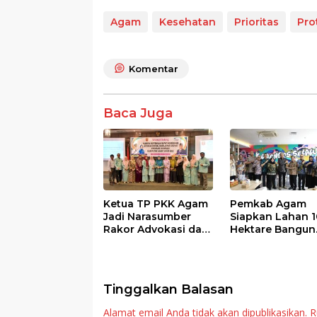
ac
w
h
n
h
e
itt
at
e
ar
Agam
Kesehatan
Prioritas
Pro
b
er
s
e
o
A
Komentar
o
p
k
p
Baca Juga
Ketua TP PKK Agam
Pemkab Agam
Jadi Narasumber
Siapkan Lahan 1
Rakor Advokasi dan
Hektare Bangun
Sosialisasi Program
Sekolah Rakyat
Imunisasi 2026
Tinggalkan Balasan
Alamat email Anda tidak akan dipublikasikan.
R