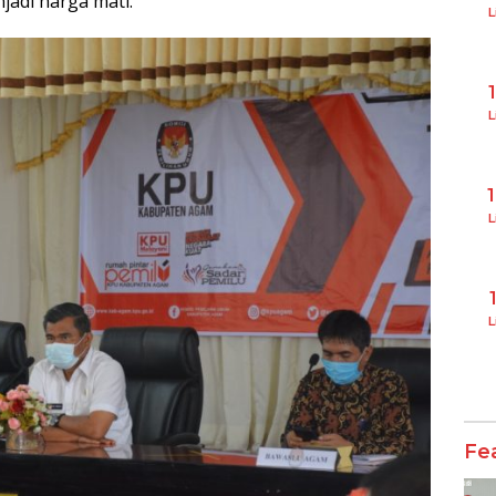
jadi harga mati.
L
L
L
L
Fe