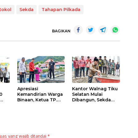
tokol
Sekda
Tahapan Pilkada
BAGIKAN
Apresiasi
Kantor Walnag Tiku
0
Kemandirian Warga
Selatan Mulai
Binaan, Ketua TP.
Dibangun, Sekda
PKK Agam Hadiri
Agam: Kebutuhan
Panen Raya KJA
Tingkatkan Layanan
Binaan Rutan
Maninjau
uas yang wajib ditandai
*