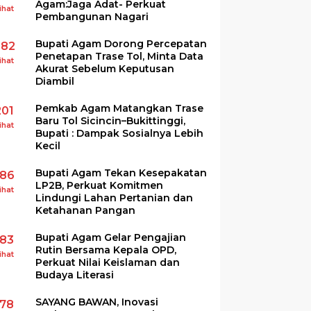
Agam:Jaga Adat- Perkuat
ihat
Pembangunan Nagari
Bupati Agam Dorong Percepatan
282
Penetapan Trase Tol, Minta Data
ihat
Akurat Sebelum Keputusan
Diambil
Pemkab Agam Matangkan Trase
201
Baru Tol Sicincin–Bukittinggi,
ihat
Bupati : Dampak Sosialnya Lebih
Kecil
Bupati Agam Tekan Kesepakatan
186
LP2B, Perkuat Komitmen
ihat
Lindungi Lahan Pertanian dan
Ketahanan Pangan
Bupati Agam Gelar Pengajian
183
Rutin Bersama Kepala OPD,
ihat
Perkuat Nilai Keislaman dan
Budaya Literasi
SAYANG BAWAN, Inovasi
178