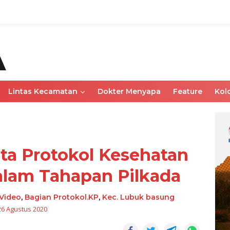
Lintas Kecamatan
Dokter Menyapa
Feature
Kol
a Protokol Kesehatan
Dalam Tahapan Pilkada
Video
,
Bagian Protokol.KP
,
Kec. Lubuk basung
26 Agustus 2020