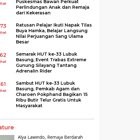
Puskesmas Bawan Perkuat
ihat
Perlindungan Anak dan Remaja
dari Kekerasan
Ratusan Pelajar Ikuti Napak Tilas
173
Buya Hamka, Belajar Langsung
ihat
Nilai Perjuangan Sang Ulama
Besar
Semarak HUT ke-33 Lubuk
162
Basung, Event Trabas Extreme
ihat
Gunung Silayang Tantang
Adrenalin Rider
Sambut HUT ke-33 Lubuk
161
Basung, Pemkab Agam dan
ihat
Charoen Pokphand Bagikan 15
Ribu Butir Telur Gratis Untuk
Masyarakat
ature
Alya Lawindo, Remaja Berdarah