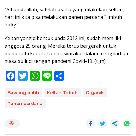
“Alhamdulillah, setelah usaha yang dilakukan keltan,
hari ini kita bisa melakukan panen perdana,” imbuh
Ricky.
Keltan yang dibentuk pada 2012 ini, sudah memiliki
anggota 25 orang. Mereka terus bergerak untuk
memenuhi kebutuhan masyarakat dalam menghadapi
masa sulit di tengah pandemi Covid-19. (t_m)
F
T
W
Li
S
ac
w
h
n
h
e
itt
at
e
ar
Bawang putih
Keltan Toboh
Organik
b
er
s
e
Panen perdana
o
A
o
p
k
p