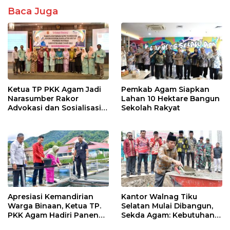
Baca Juga
Ketua TP PKK Agam Jadi
Pemkab Agam Siapkan
Narasumber Rakor
Lahan 10 Hektare Bangun
Advokasi dan Sosialisasi
Sekolah Rakyat
Program Imunisasi 2026
Apresiasi Kemandirian
Kantor Walnag Tiku
Warga Binaan, Ketua TP.
Selatan Mulai Dibangun,
PKK Agam Hadiri Panen
Sekda Agam: Kebutuhan
Raya KJA Binaan Rutan
Tingkatkan Layanan