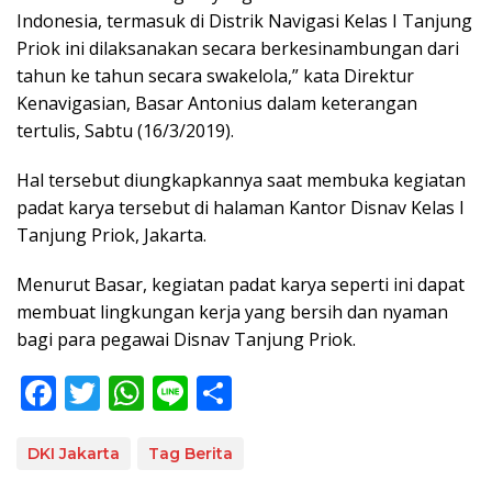
Indonesia, termasuk di Distrik Navigasi Kelas I Tanjung
Priok ini dilaksanakan secara berkesinambungan dari
tahun ke tahun secara swakelola,” kata Direktur
Kenavigasian, Basar Antonius dalam keterangan
tertulis, Sabtu (16/3/2019).
Hal tersebut diungkapkannya saat membuka kegiatan
padat karya tersebut di halaman Kantor Disnav Kelas I
Tanjung Priok, Jakarta.
Menurut Basar, kegiatan padat karya seperti ini dapat
membuat lingkungan kerja yang bersih dan nyaman
bagi para pegawai Disnav Tanjung Priok.
F
T
W
Li
S
ac
w
h
n
h
e
itt
at
e
ar
DKI Jakarta
Tag Berita