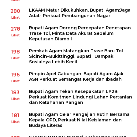
LKAAM Matur Dikukuhkan, Bupati Agam:Jaga
280
Adat- Perkuat Pembangunan Nagari
Lihat
Bupati Agam Dorong Percepatan Penetapan
278
Trase Tol, Minta Data Akurat Sebelum
Lihat
Keputusan Diambil
Pemkab Agam Matangkan Trase Baru Tol
198
Sicincin–Bukittinggi, Bupati : Dampak
Lihat
Sosialnya Lebih Kecil
Pimpin Apel Gabungan, Bupati Agam Ajak
196
ASN Perkuat Semangat Kerja dan Ibadah
Lihat
Bupati Agam Tekan Kesepakatan LP2B,
183
Perkuat Komitmen Lindungi Lahan Pertanian
Lihat
dan Ketahanan Pangan
Bupati Agam Gelar Pengajian Rutin Bersama
181
Kepala OPD, Perkuat Nilai Keislaman dan
Lihat
Budaya Literasi