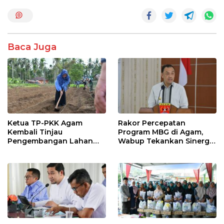
b
er
s
e
o
A
o
p
k
p
Baca Juga
Ketua TP-PKK Agam
Rakor Percepatan
Kembali Tinjau
Program MBG di Agam,
Pengembangan Lahan
Wabup Tekankan Sinergi
Pertanian Yonif TP 897
dan Keamanan Pangan
Singgalang