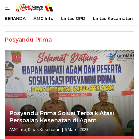
BERANDA
AMC Info
Lintas OPD
Lintas Kecamatan
Langsung
ke
Posyandu Prima
konten
Posyandu Prima Solusi Terbaik Atasi
Persoalan Kesehatan di Agam
AMC Info
,
Dinas Kesehatan
|
6 Maret 2023