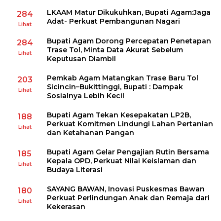
LKAAM Matur Dikukuhkan, Bupati Agam:Jaga
284
Adat- Perkuat Pembangunan Nagari
Lihat
Bupati Agam Dorong Percepatan Penetapan
284
Trase Tol, Minta Data Akurat Sebelum
Lihat
Keputusan Diambil
Pemkab Agam Matangkan Trase Baru Tol
203
Sicincin–Bukittinggi, Bupati : Dampak
Lihat
Sosialnya Lebih Kecil
Bupati Agam Tekan Kesepakatan LP2B,
188
Perkuat Komitmen Lindungi Lahan Pertanian
Lihat
dan Ketahanan Pangan
Bupati Agam Gelar Pengajian Rutin Bersama
185
Kepala OPD, Perkuat Nilai Keislaman dan
Lihat
Budaya Literasi
SAYANG BAWAN, Inovasi Puskesmas Bawan
180
Perkuat Perlindungan Anak dan Remaja dari
Lihat
Kekerasan