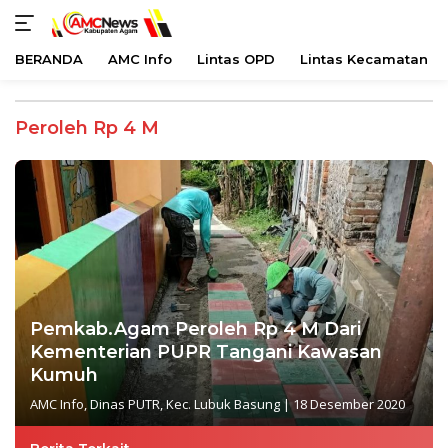
BERANDA
AMC Info
Lintas OPD
Lintas Kecamatan
Langsung
ke
Peroleh Rp 4 M
konten
Pemkab.Agam Peroleh Rp 4 M Dari
Kementerian PUPR Tangani Kawasan
Kumuh
AMC Info
,
Dinas PUTR
,
Kec. Lubuk Basung
|
18 Desember 2020