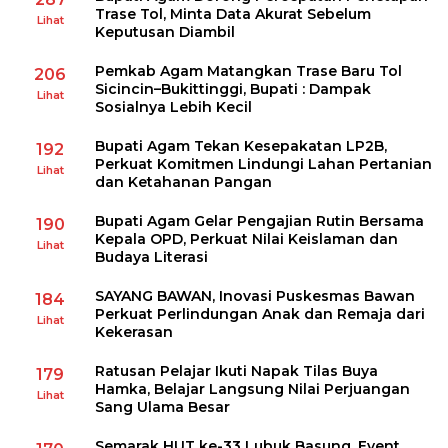
Trase Tol, Minta Data Akurat Sebelum
Lihat
Keputusan Diambil
Pemkab Agam Matangkan Trase Baru Tol
206
Sicincin–Bukittinggi, Bupati : Dampak
Lihat
Sosialnya Lebih Kecil
Bupati Agam Tekan Kesepakatan LP2B,
192
Perkuat Komitmen Lindungi Lahan Pertanian
Lihat
dan Ketahanan Pangan
Bupati Agam Gelar Pengajian Rutin Bersama
190
Kepala OPD, Perkuat Nilai Keislaman dan
Lihat
Budaya Literasi
SAYANG BAWAN, Inovasi Puskesmas Bawan
184
Perkuat Perlindungan Anak dan Remaja dari
Lihat
Kekerasan
Ratusan Pelajar Ikuti Napak Tilas Buya
179
Hamka, Belajar Langsung Nilai Perjuangan
Lihat
Sang Ulama Besar
Semarak HUT ke-33 Lubuk Basung, Event