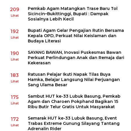
Pemkab Agam Matangkan Trase Baru Tol
209
Sicincin–Bukittinggi, Bupati : Dampak
Lihat
Sosialnya Lebih Kecil
Bupati Agam Gelar Pengajian Rutin Bersama
192
Kepala OPD, Perkuat Nilai Keislaman dan
Lihat
Budaya Literasi
SAYANG BAWAN, Inovasi Puskesmas Bawan
190
Perkuat Perlindungan Anak dan Remaja dari
Lihat
Kekerasan
Ratusan Pelajar Ikuti Napak Tilas Buya
183
Hamka, Belajar Langsung Nilai Perjuangan
Lihat
Sang Ulama Besar
Sambut HUT ke-33 Lubuk Basung, Pemkab
175
Agam dan Charoen Pokphand Bagikan 15
Lihat
Ribu Butir Telur Gratis Untuk Masyarakat
Semarak HUT ke-33 Lubuk Basung, Event
172
Trabas Extreme Gunung Silayang Tantang
Lihat
Adrenalin Rider