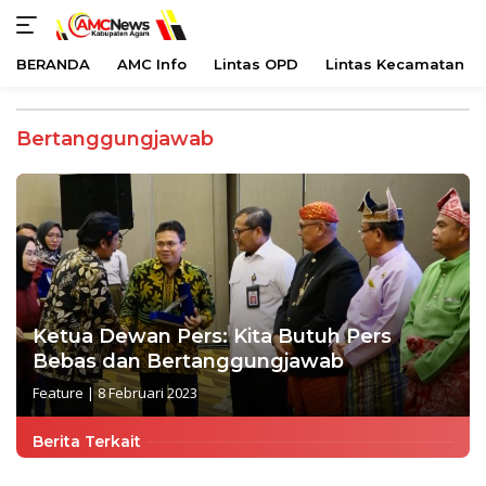
BERANDA
AMC Info
Lintas OPD
Lintas Kecamatan
Langsung
ke
Bertanggungjawab
konten
Ketua Dewan Pers: Kita Butuh Pers
Bebas dan Bertanggungjawab
Feature
|
8 Februari 2023
Berita Terkait