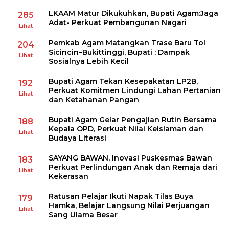
LKAAM Matur Dikukuhkan, Bupati Agam:Jaga
285
Adat- Perkuat Pembangunan Nagari
Lihat
Pemkab Agam Matangkan Trase Baru Tol
204
Sicincin–Bukittinggi, Bupati : Dampak
Lihat
Sosialnya Lebih Kecil
Bupati Agam Tekan Kesepakatan LP2B,
192
Perkuat Komitmen Lindungi Lahan Pertanian
Lihat
dan Ketahanan Pangan
Bupati Agam Gelar Pengajian Rutin Bersama
188
Kepala OPD, Perkuat Nilai Keislaman dan
Lihat
Budaya Literasi
SAYANG BAWAN, Inovasi Puskesmas Bawan
183
Perkuat Perlindungan Anak dan Remaja dari
Lihat
Kekerasan
Ratusan Pelajar Ikuti Napak Tilas Buya
179
Hamka, Belajar Langsung Nilai Perjuangan
Lihat
Sang Ulama Besar