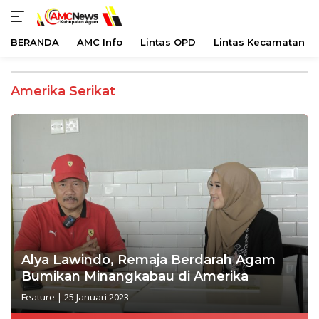
BERANDA
AMC Info
Lintas OPD
Lintas Kecamatan
Langsung
ke
Amerika Serikat
konten
Alya Lawindo, Remaja Berdarah Agam
Bumikan Minangkabau di Amerika
Feature
|
25 Januari 2023