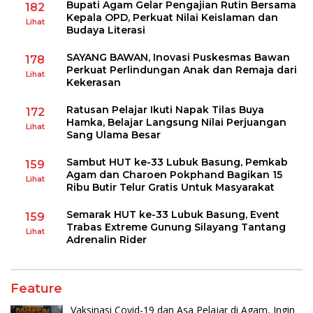
Bupati Agam Gelar Pengajian Rutin Bersama
182
Kepala OPD, Perkuat Nilai Keislaman dan
Lihat
Budaya Literasi
SAYANG BAWAN, Inovasi Puskesmas Bawan
178
Perkuat Perlindungan Anak dan Remaja dari
Lihat
Kekerasan
Ratusan Pelajar Ikuti Napak Tilas Buya
172
Hamka, Belajar Langsung Nilai Perjuangan
Lihat
Sang Ulama Besar
Sambut HUT ke-33 Lubuk Basung, Pemkab
159
Agam dan Charoen Pokphand Bagikan 15
Lihat
Ribu Butir Telur Gratis Untuk Masyarakat
Semarak HUT ke-33 Lubuk Basung, Event
159
Trabas Extreme Gunung Silayang Tantang
Lihat
Adrenalin Rider
Feature
Vaksinasi Covid-19 dan Asa Pelajar di Agam, Ingin