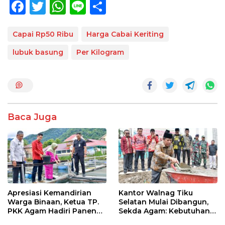
F
T
W
Li
S
ac
w
h
n
h
e
itt
at
e
ar
Capai Rp50 Ribu
Harga Cabai Keriting
b
er
s
e
lubuk basung
Per Kilogram
o
A
o
p
k
p
Baca Juga
Apresiasi Kemandirian
Kantor Walnag Tiku
Warga Binaan, Ketua TP.
Selatan Mulai Dibangun,
PKK Agam Hadiri Panen
Sekda Agam: Kebutuhan
Raya KJA Binaan Rutan
Tingkatkan Layanan