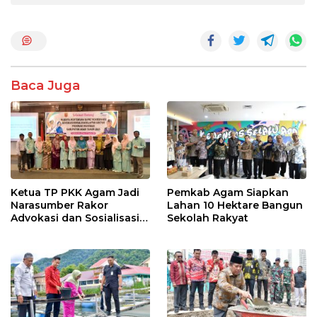
b
er
s
e
o
A
o
p
k
p
Baca Juga
Ketua TP PKK Agam Jadi
Pemkab Agam Siapkan
Narasumber Rakor
Lahan 10 Hektare Bangun
Advokasi dan Sosialisasi
Sekolah Rakyat
Program Imunisasi 2026