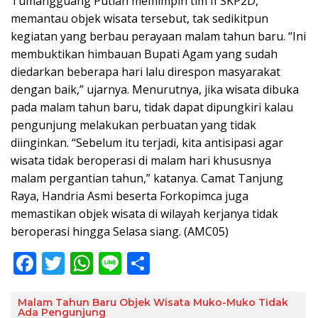
Tumangguang Putiah memimpin tim II SKP2D,
memantau objek wisata tersebut, tak sedikitpun
kegiatan yang berbau perayaan malam tahun baru. “Ini
membuktikan himbauan Bupati Agam yang sudah
diedarkan beberapa hari lalu direspon masyarakat
dengan baik,” ujarnya. Menurutnya, jika wisata dibuka
pada malam tahun baru, tidak dapat dipungkiri kalau
pengunjung melakukan perbuatan yang tidak
diinginkan. “Sebelum itu terjadi, kita antisipasi agar
wisata tidak beroperasi di malam hari khususnya
malam pergantian tahun,” katanya. Camat Tanjung
Raya, Handria Asmi beserta Forkopimca juga
memastikan objek wisata di wilayah kerjanya tidak
beroperasi hingga Selasa siang. (AMC05)
F
T
W
Li
S
ac
w
h
n
h
e
itt
at
e
ar
Malam Tahun Baru Objek Wisata Muko-Muko Tidak
Ada Pengunjung