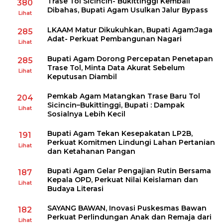
Trase Tol Sicincin- Bukittinggi Kembali
380
Dibahas, Bupati Agam Usulkan Jalur Bypass
Lihat
LKAAM Matur Dikukuhkan, Bupati Agam:Jaga
285
Adat- Perkuat Pembangunan Nagari
Lihat
Bupati Agam Dorong Percepatan Penetapan
285
Trase Tol, Minta Data Akurat Sebelum
Lihat
Keputusan Diambil
Pemkab Agam Matangkan Trase Baru Tol
204
Sicincin–Bukittinggi, Bupati : Dampak
Lihat
Sosialnya Lebih Kecil
Bupati Agam Tekan Kesepakatan LP2B,
191
Perkuat Komitmen Lindungi Lahan Pertanian
Lihat
dan Ketahanan Pangan
Bupati Agam Gelar Pengajian Rutin Bersama
187
Kepala OPD, Perkuat Nilai Keislaman dan
Lihat
Budaya Literasi
SAYANG BAWAN, Inovasi Puskesmas Bawan
182
Perkuat Perlindungan Anak dan Remaja dari
Lihat