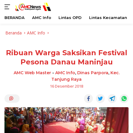
BERANDA
AMC Info
Lintas OPD
Lintas Kecamatan
Langsung
Beranda
AMC Info
ke
konten
Ribuan Warga Saksikan Festival
Pesona Danau Maninjau
AMC Web Master
-
AMC Info
,
Dinas Parpora
,
Kec.
Tanjung Raya
16 Desember 2018