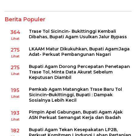
Berita Populer
Trase Tol Sicincin- Bukittinggi Kembali
364
Dibahas, Bupati Agam Usulkan Jalur Bypass
Lihat
LKAAM Matur Dikukuhkan, Bupati Agam:Jaga
275
Adat- Perkuat Pembangunan Nagari
Lihat
Bupati Agam Dorong Percepatan Penetapan
275
Trase Tol, Minta Data Akurat Sebelum
Lihat
Keputusan Diambil
Pemkab Agam Matangkan Trase Baru Tol
195
Sicincin–Bukittinggi, Bupati : Dampak
Lihat
Sosialnya Lebih Kecil
Pimpin Apel Gabungan, Bupati Agam Ajak
193
ASN Perkuat Semangat Kerja dan Ibadah
Lihat
Bupati Agam Tekan Kesepakatan LP2B,
182
Perkuat Komitmen Lindungi Lahan Pertanian