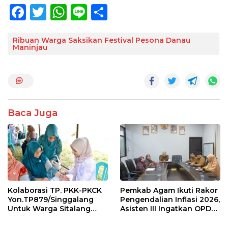
F
T
W
Li
S
ac
w
h
n
h
e
itt
at
e
ar
Ribuan Warga Saksikan Festival Pesona Danau
Maninjau
b
er
s
e
o
A
o
p
k
p
Baca Juga
Kolaborasi TP. PKK-PKCK
Pemkab Agam Ikuti Rakor
Yon.TP879/Singgalang
Pengendalian Inflasi 2026,
Untuk Warga Sitalang
Asisten III Ingatkan OPD
Diapresiasi Bupati Agam
Tetap Waspada Meski
Inflasi Stabil