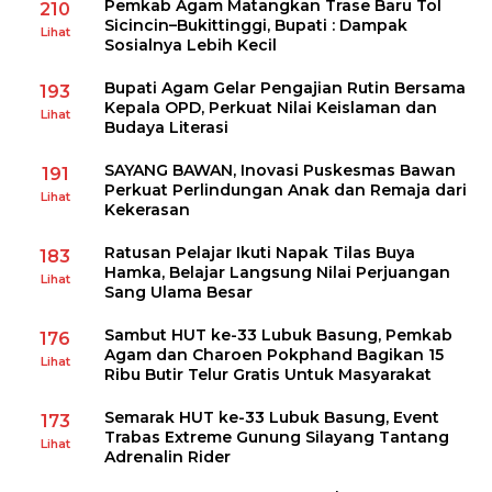
Pemkab Agam Matangkan Trase Baru Tol
210
Sicincin–Bukittinggi, Bupati : Dampak
Lihat
Sosialnya Lebih Kecil
Bupati Agam Gelar Pengajian Rutin Bersama
193
Kepala OPD, Perkuat Nilai Keislaman dan
Lihat
Budaya Literasi
SAYANG BAWAN, Inovasi Puskesmas Bawan
191
Perkuat Perlindungan Anak dan Remaja dari
Lihat
Kekerasan
Ratusan Pelajar Ikuti Napak Tilas Buya
183
Hamka, Belajar Langsung Nilai Perjuangan
Lihat
Sang Ulama Besar
Sambut HUT ke-33 Lubuk Basung, Pemkab
176
Agam dan Charoen Pokphand Bagikan 15
Lihat
Ribu Butir Telur Gratis Untuk Masyarakat
Semarak HUT ke-33 Lubuk Basung, Event
173
Trabas Extreme Gunung Silayang Tantang
Lihat
Adrenalin Rider