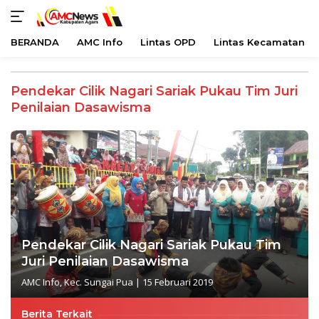
BERANDA
AMC Info
Lintas OPD
Lintas Kecamatan
Langsung
ke
Pendekar Cilik Nagari Sariak Pukau Tim Juri
konten
Penilaian Dasawisma
Pendekar Cilik Nagari Sariak Pukau Tim
Juri Penilaian Dasawisma
AMC Info
,
Kec. Sungai Pua
|
15 Februari 2019
Berita Terkait