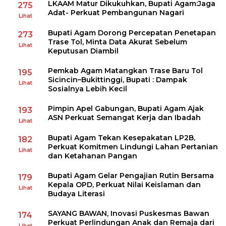
LKAAM Matur Dikukuhkan, Bupati Agam:Jaga
275
Adat- Perkuat Pembangunan Nagari
Lihat
Bupati Agam Dorong Percepatan Penetapan
273
Trase Tol, Minta Data Akurat Sebelum
Lihat
Keputusan Diambil
Pemkab Agam Matangkan Trase Baru Tol
195
Sicincin–Bukittinggi, Bupati : Dampak
Lihat
Sosialnya Lebih Kecil
Pimpin Apel Gabungan, Bupati Agam Ajak
193
ASN Perkuat Semangat Kerja dan Ibadah
Lihat
Bupati Agam Tekan Kesepakatan LP2B,
182
Perkuat Komitmen Lindungi Lahan Pertanian
Lihat
dan Ketahanan Pangan
Bupati Agam Gelar Pengajian Rutin Bersama
179
Kepala OPD, Perkuat Nilai Keislaman dan
Lihat
Budaya Literasi
SAYANG BAWAN, Inovasi Puskesmas Bawan
174
Perkuat Perlindungan Anak dan Remaja dari
Lihat