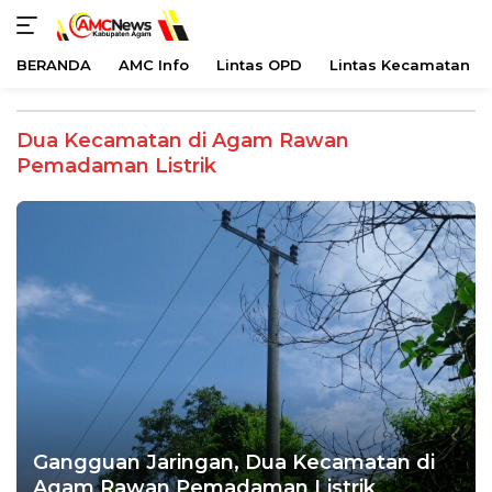
BERANDA
AMC Info
Lintas OPD
Lintas Kecamatan
Langsung
ke
Dua Kecamatan di Agam Rawan
konten
Pemadaman Listrik
Gangguan Jaringan, Dua Kecamatan di
Agam Rawan Pemadaman Listrik