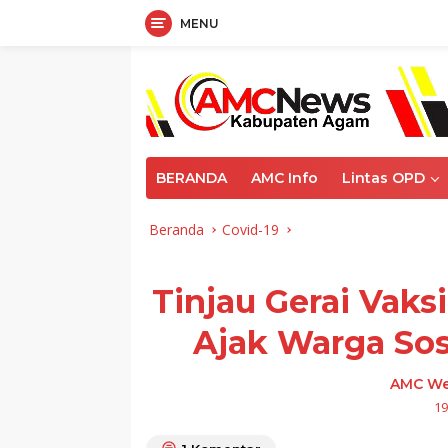
MENU
Langsung
ke
konten
BERANDA
AMC Info
Lintas OPD
Beranda
Covid-19
Tinjau Gerai Vak
Ajak Warga Sos
AMC We
19