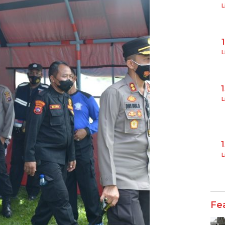
L
L
L
L
Fe