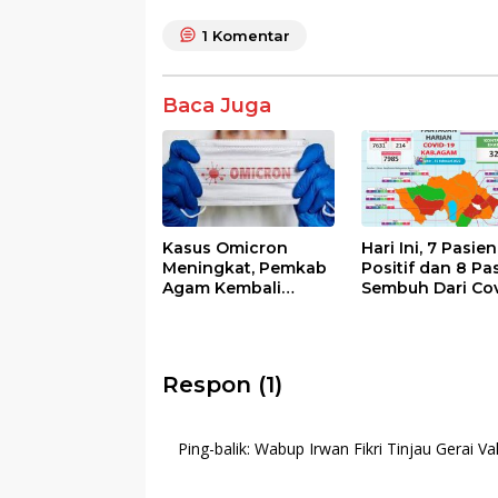
b
er
s
e
o
A
1
Komentar
o
p
k
p
Baca Juga
Kasus Omicron
Hari Ini, 7 Pasien
Meningkat, Pemkab
Positif dan 8 Pa
Agam Kembali
Sembuh Dari Cov
Tiadakan Apel Pagi
19 di Agam
dan Wirid
Respon (1)
Ping-balik:
Wabup Irwan Fikri Tinjau Gerai V