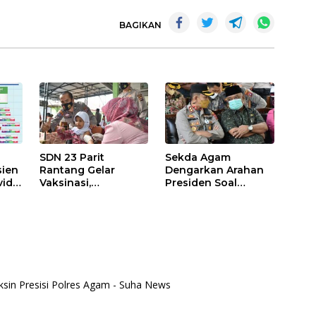
BAGIKAN
SDN 23 Parit
Sekda Agam
sien
Rantang Gelar
Dengarkan Arahan
id-
Vaksinasi,
Presiden Soal
Kesadaran Wali
Percepatan
Murid Masih Rendah
Vaksinasi Anak Usia
6-11 Tahun dan
Lansia
aksin Presisi Polres Agam - Suha News