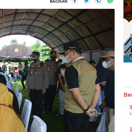
BAGIKAN
Be
L