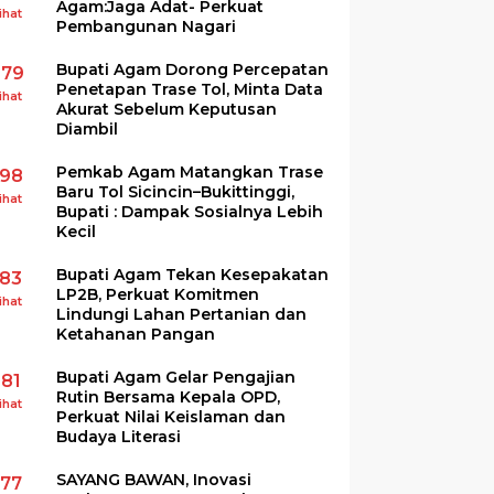
Agam:Jaga Adat- Perkuat
ihat
Pembangunan Nagari
Bupati Agam Dorong Percepatan
279
Penetapan Trase Tol, Minta Data
ihat
Akurat Sebelum Keputusan
Diambil
Pemkab Agam Matangkan Trase
198
Baru Tol Sicincin–Bukittinggi,
ihat
Bupati : Dampak Sosialnya Lebih
Kecil
Bupati Agam Tekan Kesepakatan
183
LP2B, Perkuat Komitmen
ihat
Lindungi Lahan Pertanian dan
Ketahanan Pangan
Bupati Agam Gelar Pengajian
181
Rutin Bersama Kepala OPD,
ihat
Perkuat Nilai Keislaman dan
Budaya Literasi
SAYANG BAWAN, Inovasi
177