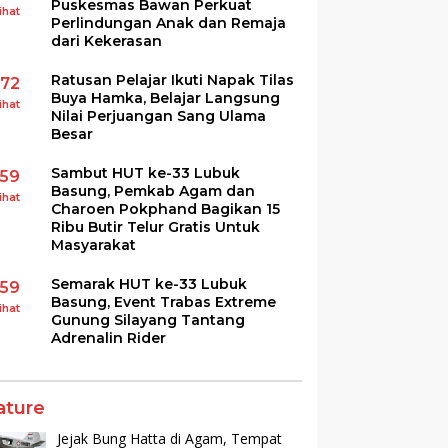
Puskesmas Bawan Perkuat
ihat
Perlindungan Anak dan Remaja
dari Kekerasan
Ratusan Pelajar Ikuti Napak Tilas
172
Buya Hamka, Belajar Langsung
ihat
Nilai Perjuangan Sang Ulama
Besar
Sambut HUT ke-33 Lubuk
159
Basung, Pemkab Agam dan
ihat
Charoen Pokphand Bagikan 15
Ribu Butir Telur Gratis Untuk
Masyarakat
Semarak HUT ke-33 Lubuk
159
Basung, Event Trabas Extreme
ihat
Gunung Silayang Tantang
Adrenalin Rider
ature
Jejak Bung Hatta di Agam, Tempat