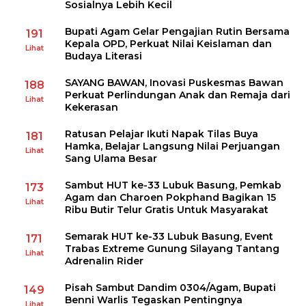
Sosialnya Lebih Kecil
Bupati Agam Gelar Pengajian Rutin Bersama
191
Kepala OPD, Perkuat Nilai Keislaman dan
Lihat
Budaya Literasi
SAYANG BAWAN, Inovasi Puskesmas Bawan
188
Perkuat Perlindungan Anak dan Remaja dari
Lihat
Kekerasan
Ratusan Pelajar Ikuti Napak Tilas Buya
181
Hamka, Belajar Langsung Nilai Perjuangan
Lihat
Sang Ulama Besar
Sambut HUT ke-33 Lubuk Basung, Pemkab
173
Agam dan Charoen Pokphand Bagikan 15
Lihat
Ribu Butir Telur Gratis Untuk Masyarakat
Semarak HUT ke-33 Lubuk Basung, Event
171
Trabas Extreme Gunung Silayang Tantang
Lihat
Adrenalin Rider
Pisah Sambut Dandim 0304/Agam, Bupati
149
Benni Warlis Tegaskan Pentingnya
Lihat