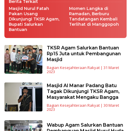
Berita Terkait
Masjid Nurul Fatah
Momen Langka di
Pakan Usang
Ramadan, Berburu
Dikunjungi TKSR Agam,
Tandatangan Kembali
Bupati Salurkan
Terlihat di Manggopoh
Bantuan
TKSR Agam Salurkan Bantuan
Rp15 Juta untuk Pembangunan
Masjid
Bagian Kesejahteraan Rakyat
|
31 Maret
2023
Masjid Al Manar Padang Batu
Tagak Dikunjungi TKSR Agam,
Masyarakat Mengaku Bangga
Bagian Kesejahteraan Rakyat
|
30 Maret
2023
Wabup Agam Salurkan Bantuan
Pembanguan Masjid Nurul Huda