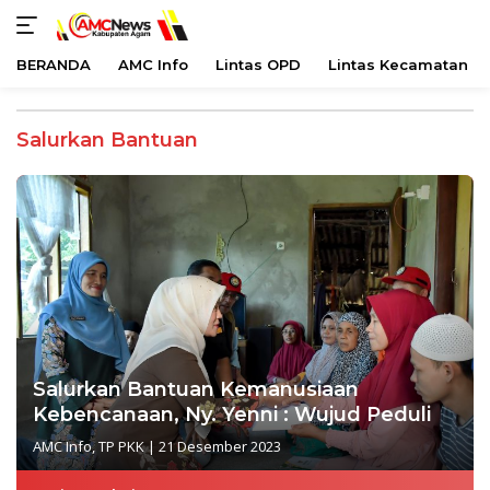
BERANDA
AMC Info
Lintas OPD
Lintas Kecamatan
Langsung
ke
Salurkan Bantuan
konten
Salurkan Bantuan Kemanusiaan
Kebencanaan, Ny. Yenni : Wujud Peduli
AMC Info
,
TP PKK
|
21 Desember 2023