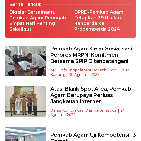
Berita Terkait
Digelar Bersamaan,
DPRD-Pemkab Agam
Pemkab Agam Peringati
Tetapkan 39 Usulan
Empat Hari Penting
Ranperda ke
Sekaligus
Propemperda 2024
Pemkab Agam Gelar Sosialisasi
Perpres MRPN, Komitmen
Bersama SPIP Ditandatangani
AMC Info
,
Inspektorat Daerah
,
Kec. Lubuk
Basung
|
30 Agustus 2023
Atasi Blank Spot Area, Pemkab
Agam Berupaya Perluas
Jangkauan Internet
Dinas Komunikasi Dan Informatika
|
21
Agustus 2023
Pemkab Agam Uji Kompetensi 13