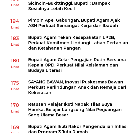
Sicincin–Bukittinggi, Bupati : Dampak
Lihat
Sosialnya Lebih Kecil
Pimpin Apel Gabungan, Bupati Agam Ajak
194
ASN Perkuat Semangat Kerja dan Ibadah
Lihat
Bupati Agam Tekan Kesepakatan LP2B,
183
Perkuat Komitmen Lindungi Lahan Pertanian
Lihat
dan Ketahanan Pangan
Bupati Agam Gelar Pengajian Rutin Bersama
180
Kepala OPD, Perkuat Nilai Keislaman dan
Lihat
Budaya Literasi
SAYANG BAWAN, Inovasi Puskesmas Bawan
175
Perkuat Perlindungan Anak dan Remaja dari
Lihat
Kekerasan
Ratusan Pelajar Ikuti Napak Tilas Buya
170
Hamka, Belajar Langsung Nilai Perjuangan
Lihat
Sang Ulama Besar
Bupati Agam Ikuti Rakor Pengendalian Inflasi
169
dan Program 3 Juta Rumah