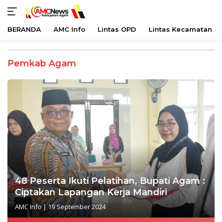
BERANDA
AMC Info
Lintas OPD
Lintas Kecamatan
Langsung
ke
Pemkab Agam
konten
48 Peserta Ikuti Pelatihan, Bupati Agam :
Ciptakan Lapangan Kerja Mandiri
AMC Info
|
19 September 2024