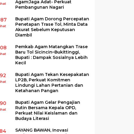
Agam:Jaga Adat- Perkuat
ihat
Pembangunan Nagari
Bupati Agam Dorong Percepatan
287
Penetapan Trase Tol, Minta Data
ihat
Akurat Sebelum Keputusan
Diambil
Pemkab Agam Matangkan Trase
208
Baru Tol Sicincin–Bukittinggi,
ihat
Bupati : Dampak Sosialnya Lebih
Kecil
Bupati Agam Tekan Kesepakatan
192
LP2B, Perkuat Komitmen
ihat
Lindungi Lahan Pertanian dan
Ketahanan Pangan
Bupati Agam Gelar Pengajian
190
Rutin Bersama Kepala OPD,
ihat
Perkuat Nilai Keislaman dan
Budaya Literasi
SAYANG BAWAN, Inovasi
184