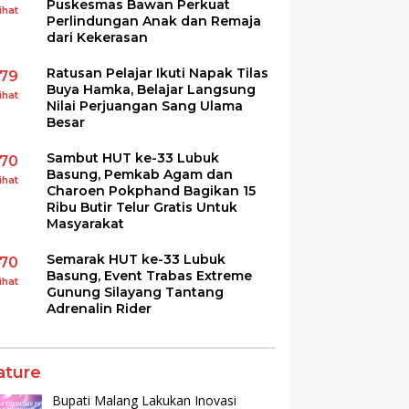
Puskesmas Bawan Perkuat
ihat
Perlindungan Anak dan Remaja
dari Kekerasan
Ratusan Pelajar Ikuti Napak Tilas
179
Buya Hamka, Belajar Langsung
ihat
Nilai Perjuangan Sang Ulama
Besar
Sambut HUT ke-33 Lubuk
170
Basung, Pemkab Agam dan
ihat
Charoen Pokphand Bagikan 15
Ribu Butir Telur Gratis Untuk
Masyarakat
Semarak HUT ke-33 Lubuk
170
Basung, Event Trabas Extreme
ihat
Gunung Silayang Tantang
Adrenalin Rider
ature
Bupati Malang Lakukan Inovasi