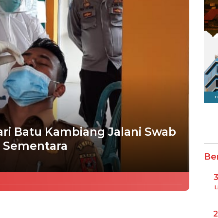
ri Batu Kambiang Jalani Swab
p Sementara
Be
L