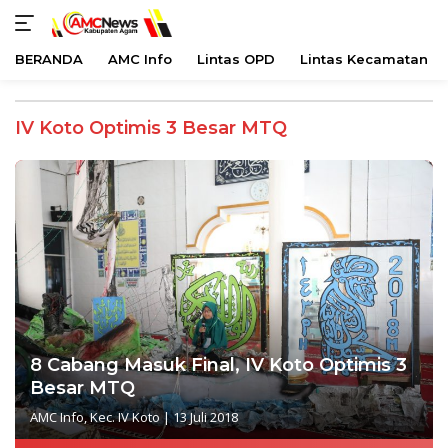
BERANDA
AMC Info
Lintas OPD
Lintas Kecamatan
Langsung
ke
IV Koto Optimis 3 Besar MTQ
konten
8 Cabang Masuk Final, IV Koto Optimis 3
Besar MTQ
AMC Info
,
Kec. IV Koto
|
13 Juli 2018