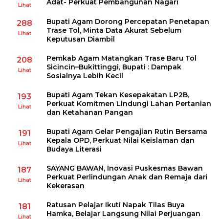
Adat- Perkuat Pembangunan Nagari
Lihat
Bupati Agam Dorong Percepatan Penetapan
288
Trase Tol, Minta Data Akurat Sebelum
Lihat
Keputusan Diambil
Pemkab Agam Matangkan Trase Baru Tol
208
Sicincin–Bukittinggi, Bupati : Dampak
Lihat
Sosialnya Lebih Kecil
Bupati Agam Tekan Kesepakatan LP2B,
193
Perkuat Komitmen Lindungi Lahan Pertanian
Lihat
dan Ketahanan Pangan
Bupati Agam Gelar Pengajian Rutin Bersama
191
Kepala OPD, Perkuat Nilai Keislaman dan
Lihat
Budaya Literasi
SAYANG BAWAN, Inovasi Puskesmas Bawan
187
Perkuat Perlindungan Anak dan Remaja dari
Lihat
Kekerasan
Ratusan Pelajar Ikuti Napak Tilas Buya
181
Hamka, Belajar Langsung Nilai Perjuangan
Lihat