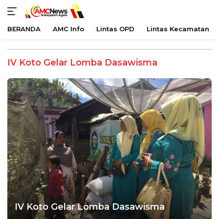
BERANDA
AMC Info
Lintas OPD
Lintas Kecamatan
Langsung
ke
IV Koto Gelar Lomba Dasawisma
konten
IV Koto Gelar Lomba Dasawisma