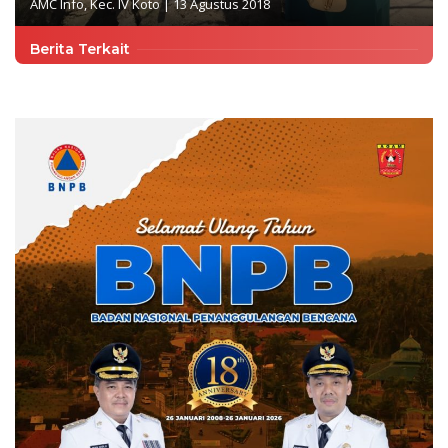
AMC Info
,
Kec. IV Koto
|
13 Agustus 2018
Berita Terkait