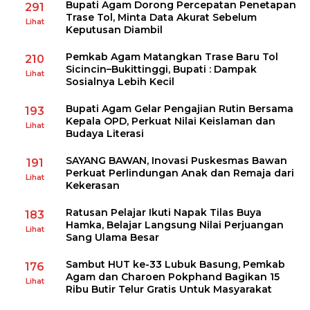
Bupati Agam Dorong Percepatan Penetapan
291
Trase Tol, Minta Data Akurat Sebelum
Lihat
Keputusan Diambil
Pemkab Agam Matangkan Trase Baru Tol
210
Sicincin–Bukittinggi, Bupati : Dampak
Lihat
Sosialnya Lebih Kecil
Bupati Agam Gelar Pengajian Rutin Bersama
193
Kepala OPD, Perkuat Nilai Keislaman dan
Lihat
Budaya Literasi
SAYANG BAWAN, Inovasi Puskesmas Bawan
191
Perkuat Perlindungan Anak dan Remaja dari
Lihat
Kekerasan
Ratusan Pelajar Ikuti Napak Tilas Buya
183
Hamka, Belajar Langsung Nilai Perjuangan
Lihat
Sang Ulama Besar
Sambut HUT ke-33 Lubuk Basung, Pemkab
176
Agam dan Charoen Pokphand Bagikan 15
Lihat
Ribu Butir Telur Gratis Untuk Masyarakat