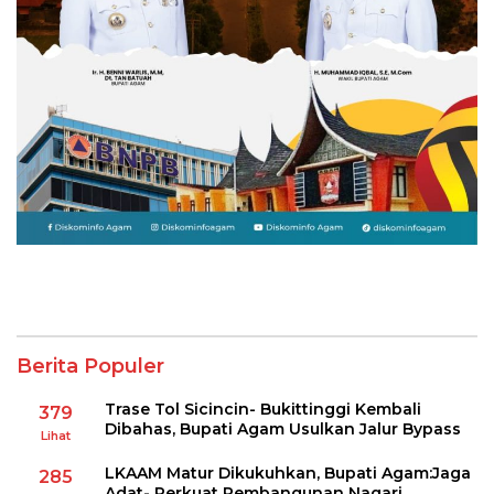
Berita Populer
Trase Tol Sicincin- Bukittinggi Kembali
379
Dibahas, Bupati Agam Usulkan Jalur Bypass
Lihat
LKAAM Matur Dikukuhkan, Bupati Agam:Jaga
285
Adat- Perkuat Pembangunan Nagari