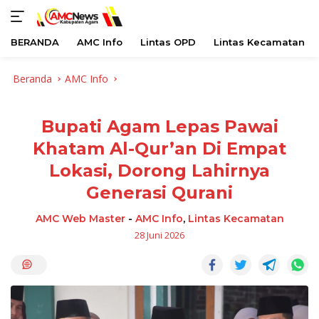
BERANDA
AMC Info
Lintas OPD
Lintas Kecamatan
Langsung
Beranda
AMC Info
ke
konten
Bupati Agam Lepas Pawai
Khatam Al-Qur’an Di Empat
Lokasi, Dorong Lahirnya
Generasi Qurani
AMC Web Master
-
AMC Info
,
Lintas Kecamatan
28 Juni 2026