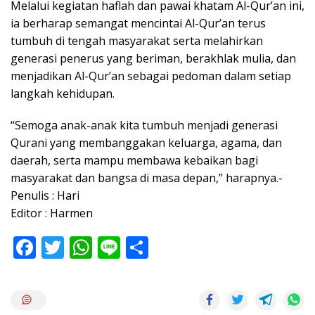
Melalui kegiatan haflah dan pawai khatam Al-Qur’an ini,
ia berharap semangat mencintai Al-Qur’an terus
tumbuh di tengah masyarakat serta melahirkan
generasi penerus yang beriman, berakhlak mulia, dan
menjadikan Al-Qur’an sebagai pedoman dalam setiap
langkah kehidupan.
“Semoga anak-anak kita tumbuh menjadi generasi
Qurani yang membanggakan keluarga, agama, dan
daerah, serta mampu membawa kebaikan bagi
masyarakat dan bangsa di masa depan,” harapnya.-
Penulis : Hari
Editor : Harmen
F
T
W
Li
S
ac
w
h
n
h
e
itt
at
e
ar
b
er
s
e