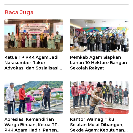
o
A
Baca Juga
o
p
k
p
Ketua TP PKK Agam Jadi
Pemkab Agam Siapkan
Narasumber Rakor
Lahan 10 Hektare Bangun
Advokasi dan Sosialisasi
Sekolah Rakyat
Program Imunisasi 2026
Apresiasi Kemandirian
Kantor Walnag Tiku
Warga Binaan, Ketua TP.
Selatan Mulai Dibangun,
PKK Agam Hadiri Panen
Sekda Agam: Kebutuhan