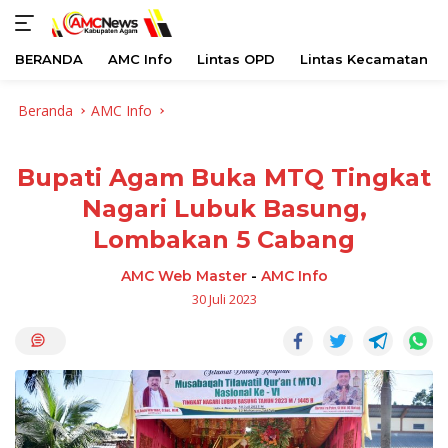
BERANDA
AMC Info
Lintas OPD
Lintas Kecamatan
Langsung
Beranda
AMC Info
ke
konten
Bupati Agam Buka MTQ Tingkat
Nagari Lubuk Basung,
Lombakan 5 Cabang
AMC Web Master
-
AMC Info
30 Juli 2023