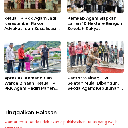
Ketua TP PKK Agam Jadi
Pemkab Agam Siapkan
Narasumber Rakor
Lahan 10 Hektare Bangun
Advokasi dan Sosialisasi
Sekolah Rakyat
Program Imunisasi 2026
Apresiasi Kemandirian
Kantor Walnag Tiku
Warga Binaan, Ketua TP.
Selatan Mulai Dibangun,
PKK Agam Hadiri Panen
Sekda Agam: Kebutuhan
Raya KJA Binaan Rutan
Tingkatkan Layanan
Maninjau
Tinggalkan Balasan
Alamat email Anda tidak akan dipublikasikan.
Ruas yang wajib