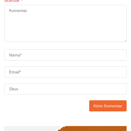
ditandai
*