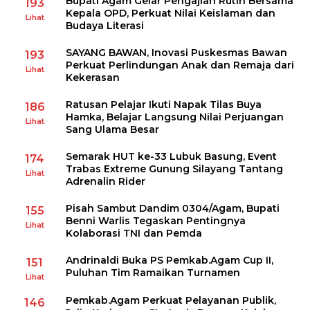
Bupati Agam Gelar Pengajian Rutin Bersama
193
Kepala OPD, Perkuat Nilai Keislaman dan
Lihat
Budaya Literasi
SAYANG BAWAN, Inovasi Puskesmas Bawan
193
Perkuat Perlindungan Anak dan Remaja dari
Lihat
Kekerasan
Ratusan Pelajar Ikuti Napak Tilas Buya
186
Hamka, Belajar Langsung Nilai Perjuangan
Lihat
Sang Ulama Besar
Semarak HUT ke-33 Lubuk Basung, Event
174
Trabas Extreme Gunung Silayang Tantang
Lihat
Adrenalin Rider
Pisah Sambut Dandim 0304/Agam, Bupati
155
Benni Warlis Tegaskan Pentingnya
Lihat
Kolaborasi TNI dan Pemda
Andrinaldi Buka PS Pemkab.Agam Cup II,
151
Puluhan Tim Ramaikan Turnamen
Lihat
Pemkab.Agam Perkuat Pelayanan Publik,
146