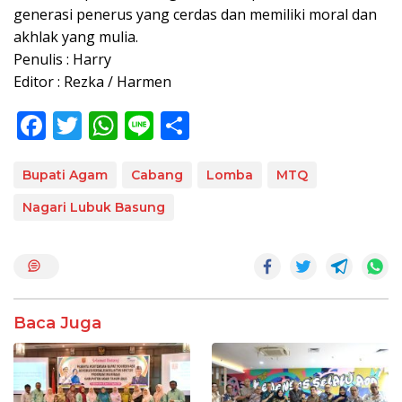
generasi penerus yang cerdas dan memiliki moral dan
akhlak yang mulia.
Penulis : Harry
Editor : Rezka / Harmen
F
T
W
Li
S
ac
w
h
n
h
e
itt
at
e
ar
Bupati Agam
Cabang
Lomba
MTQ
b
er
s
e
Nagari Lubuk Basung
o
A
o
p
k
p
Baca Juga