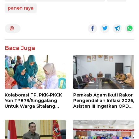
b
er
s
e
panen raya
o
A
o
p
k
p
Baca Juga
Kolaborasi TP. PKK-PKCK
Pemkab Agam Ikuti Rakor
Yon.TP879/Singgalang
Pengendalian Inflasi 2026,
Untuk Warga Sitalang
Asisten III Ingatkan OPD
Diapresiasi Bupati Agam
Tetap Waspada Meski
Inflasi Stabil