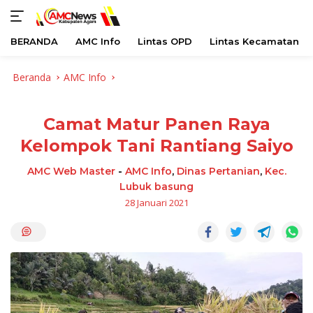
BERANDA
AMC Info
Lintas OPD
Lintas Kecamatan
Langsung
Beranda
AMC Info
ke
konten
Camat Matur Panen Raya
Kelompok Tani Rantiang Saiyo
AMC Web Master
-
AMC Info
,
Dinas Pertanian
,
Kec.
Lubuk basung
28 Januari 2021