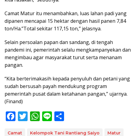
Camat Matur itu menambahkan, luas lahan padi yang
dipanen mencapai 15 hektar dengan hasil panen 7,84
ton/Ha.”Total sekitar 117,15 ton,” jelasnya.
Selain persoalan papan dan sandang, di tengah
pandemi ini, pemerintah selalu mengkampanyekan dan
mengimbau agar masyarakat turut serta menanam
pangan.
“Kita berterimakasih kepada penyuluh dan petani yang
sudah bersusah payah mendukung program
pemerintah pusat dalam ketahanan pangan,” ujarnya.
(Finand)
F
T
W
Li
S
ac
w
h
n
h
e
itt
at
e
ar
Camat
Kelompok Tani Rantiang Saiyo
Matur