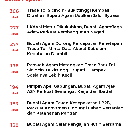
Trase Tol Sicincin- Bukittinggi Kembali
366
Dibahas, Bupati Agam Usulkan Jalur Bypass
Lihat
LKAAM Matur Dikukuhkan, Bupati Agam:Jaga
277
Adat- Perkuat Pembangunan Nagari
Lihat
Bupati Agam Dorong Percepatan Penetapan
277
Trase Tol, Minta Data Akurat Sebelum
Lihat
Keputusan Diambil
Pemkab Agam Matangkan Trase Baru Tol
196
Sicincin–Bukittinggi, Bupati : Dampak
Lihat
Sosialnya Lebih Kecil
Pimpin Apel Gabungan, Bupati Agam Ajak
194
ASN Perkuat Semangat Kerja dan Ibadah
Lihat
Bupati Agam Tekan Kesepakatan LP2B,
183
Perkuat Komitmen Lindungi Lahan Pertanian
Lihat
dan Ketahanan Pangan
Bupati Agam Gelar Pengajian Rutin Bersama
180