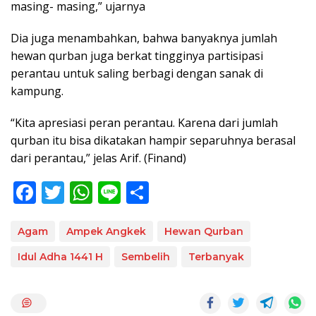
masing- masing,” ujarnya
Dia juga menambahkan, bahwa banyaknya jumlah
hewan qurban juga berkat tingginya partisipasi
perantau untuk saling berbagi dengan sanak di
kampung.
“Kita apresiasi peran perantau. Karena dari jumlah
qurban itu bisa dikatakan hampir separuhnya berasal
dari perantau,” jelas Arif. (Finand)
F
T
W
Li
S
ac
w
h
n
h
e
itt
at
e
ar
Agam
Ampek Angkek
Hewan Qurban
b
er
s
e
Idul Adha 1441 H
Sembelih
Terbanyak
o
A
o
p