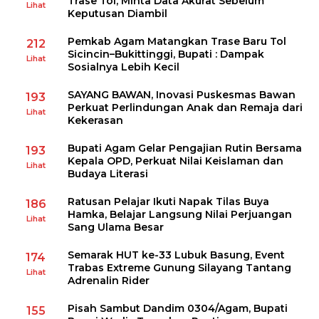
Trase Tol, Minta Data Akurat Sebelum
Lihat
Keputusan Diambil
Pemkab Agam Matangkan Trase Baru Tol
212
Sicincin–Bukittinggi, Bupati : Dampak
Lihat
Sosialnya Lebih Kecil
SAYANG BAWAN, Inovasi Puskesmas Bawan
193
Perkuat Perlindungan Anak dan Remaja dari
Lihat
Kekerasan
Bupati Agam Gelar Pengajian Rutin Bersama
193
Kepala OPD, Perkuat Nilai Keislaman dan
Lihat
Budaya Literasi
Ratusan Pelajar Ikuti Napak Tilas Buya
186
Hamka, Belajar Langsung Nilai Perjuangan
Lihat
Sang Ulama Besar
Semarak HUT ke-33 Lubuk Basung, Event
174
Trabas Extreme Gunung Silayang Tantang
Lihat
Adrenalin Rider
Pisah Sambut Dandim 0304/Agam, Bupati
155