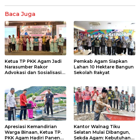
k
p
Baca Juga
Ketua TP PKK Agam Jadi
Pemkab Agam Siapkan
Narasumber Rakor
Lahan 10 Hektare Bangun
Advokasi dan Sosialisasi
Sekolah Rakyat
Program Imunisasi 2026
Apresiasi Kemandirian
Kantor Walnag Tiku
Warga Binaan, Ketua TP.
Selatan Mulai Dibangun,
PKK Agam Hadiri Panen
Sekda Agam: Kebutuhan