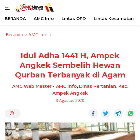
BERANDA
AMC Info
Lintas OPD
Lintas Kecamatan
Langsung
Beranda
AMC Info
ke
konten
Idul Adha 1441 H, Ampek
Angkek Sembelih Hewan
Qurban Terbanyak di Agam
AMC Web Master
-
AMC Info
,
Dinas Pertanian
,
Kec.
Ampek Angkek
3 Agustus 2020