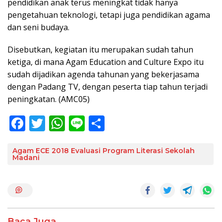
pendidikan anak terus meningkat tidak hanya
pengetahuan teknologi, tetapi juga pendidikan agama
dan seni budaya.
Disebutkan, kegiatan itu merupakan sudah tahun
ketiga, di mana Agam Education and Culture Expo itu
sudah dijadikan agenda tahunan yang bekerjasama
dengan Padang TV, dengan peserta tiap tahun terjadi
peningkatan. (AMC05)
F
T
W
Li
S
ac
w
h
n
h
e
itt
at
e
ar
Agam ECE 2018 Evaluasi Program Literasi Sekolah
Madani
b
er
s
e
o
A
o
p
k
p
Baca Juga