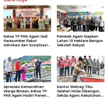
Ketua TP PKK Agam Jadi
Pemkab Agam Siapkan
Narasumber Rakor
Lahan 10 Hektare Bangun
Advokasi dan Sosialisasi
Sekolah Rakyat
Program Imunisasi 2026
Apresiasi Kemandirian
Kantor Walnag Tiku
Warga Binaan, Ketua TP.
Selatan Mulai Dibangun,
PKK Agam Hadiri Panen
Sekda Agam: Kebutuhan
Raya KJA Binaan Rutan
Tingkatkan Layanan
Maninjau