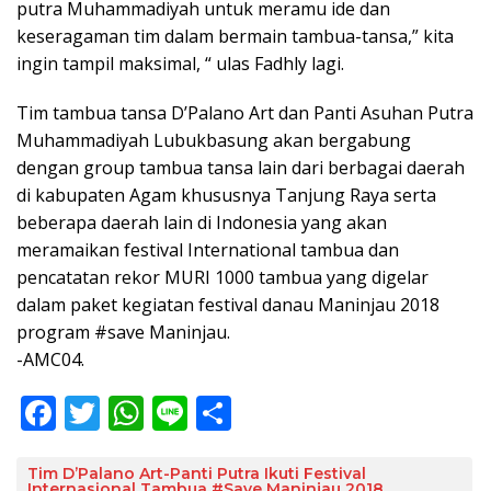
putra Muhammadiyah untuk meramu ide dan
keseragaman tim dalam bermain tambua-tansa,” kita
ingin tampil maksimal, “ ulas Fadhly lagi.
Tim tambua tansa D’Palano Art dan Panti Asuhan Putra
Muhammadiyah Lubukbasung akan bergabung
dengan group tambua tansa lain dari berbagai daerah
di kabupaten Agam khususnya Tanjung Raya serta
beberapa daerah lain di Indonesia yang akan
meramaikan festival International tambua dan
pencatatan rekor MURI 1000 tambua yang digelar
dalam paket kegiatan festival danau Maninjau 2018
program #save Maninjau.
-AMC04.
F
T
W
Li
S
ac
w
h
n
h
e
itt
at
e
ar
Tim D’Palano Art-Panti Putra Ikuti Festival
Internasional Tambua #Save Maninjau 2018