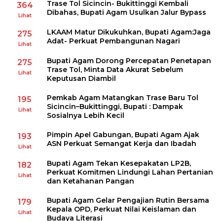
Trase Tol Sicincin- Bukittinggi Kembali
364
Dibahas, Bupati Agam Usulkan Jalur Bypass
Lihat
LKAAM Matur Dikukuhkan, Bupati Agam:Jaga
275
Adat- Perkuat Pembangunan Nagari
Lihat
Bupati Agam Dorong Percepatan Penetapan
275
Trase Tol, Minta Data Akurat Sebelum
Lihat
Keputusan Diambil
Pemkab Agam Matangkan Trase Baru Tol
195
Sicincin–Bukittinggi, Bupati : Dampak
Lihat
Sosialnya Lebih Kecil
Pimpin Apel Gabungan, Bupati Agam Ajak
193
ASN Perkuat Semangat Kerja dan Ibadah
Lihat
Bupati Agam Tekan Kesepakatan LP2B,
182
Perkuat Komitmen Lindungi Lahan Pertanian
Lihat
dan Ketahanan Pangan
Bupati Agam Gelar Pengajian Rutin Bersama
179
Kepala OPD, Perkuat Nilai Keislaman dan
Lihat
Budaya Literasi