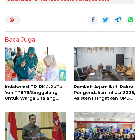
b
er
s
e
o
A
o
p
k
p
Baca Juga
Kolaborasi TP. PKK-PKCK
Pemkab Agam Ikuti Rakor
Yon.TP879/Singgalang
Pengendalian Inflasi 2026,
Untuk Warga Sitalang
Asisten III Ingatkan OPD
Diapresiasi Bupati Agam
Tetap Waspada Meski
Inflasi Stabil