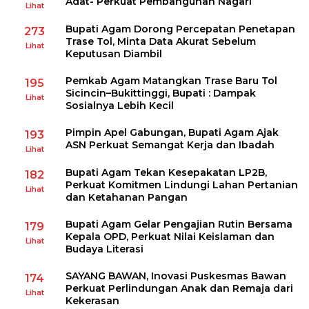
Adat- Perkuat Pembangunan Nagari
Lihat
Bupati Agam Dorong Percepatan Penetapan
273
Trase Tol, Minta Data Akurat Sebelum
Lihat
Keputusan Diambil
Pemkab Agam Matangkan Trase Baru Tol
195
Sicincin–Bukittinggi, Bupati : Dampak
Lihat
Sosialnya Lebih Kecil
Pimpin Apel Gabungan, Bupati Agam Ajak
193
ASN Perkuat Semangat Kerja dan Ibadah
Lihat
Bupati Agam Tekan Kesepakatan LP2B,
182
Perkuat Komitmen Lindungi Lahan Pertanian
Lihat
dan Ketahanan Pangan
Bupati Agam Gelar Pengajian Rutin Bersama
179
Kepala OPD, Perkuat Nilai Keislaman dan
Lihat
Budaya Literasi
SAYANG BAWAN, Inovasi Puskesmas Bawan
174
Perkuat Perlindungan Anak dan Remaja dari
Lihat
Kekerasan