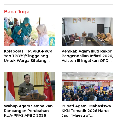
b
er
s
e
o
A
Baca Juga
o
p
k
p
Kolaborasi TP. PKK-PKCK
Pemkab Agam Ikuti Rakor
Yon.TP879/Singgalang
Pengendalian Inflasi 2026,
Untuk Warga Sitalang
Asisten III Ingatkan OPD
Diapresiasi Bupati Agam
Tetap Waspada Meski
Inflasi Stabil
Wabup Agam Sampaikan
Bupati Agam : Mahasiswa
Rancangan Perubahan
KKN Tematik 2026 Harus
KUA-PPAS APBD 2026
Jadi “Maestro”