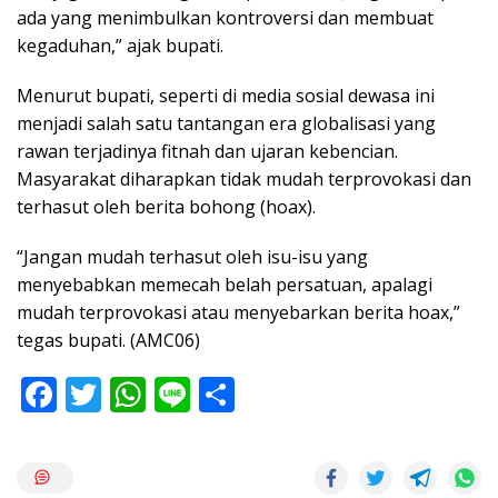
ada yang menimbulkan kontroversi dan membuat
kegaduhan,” ajak bupati.
Menurut bupati, seperti di media sosial dewasa ini
menjadi salah satu tantangan era globalisasi yang
rawan terjadinya fitnah dan ujaran kebencian.
Masyarakat diharapkan tidak mudah terprovokasi dan
terhasut oleh berita bohong (hoax).
“Jangan mudah terhasut oleh isu-isu yang
menyebabkan memecah belah persatuan, apalagi
mudah terprovokasi atau menyebarkan berita hoax,”
tegas bupati. (AMC06)
F
T
W
Li
S
ac
w
h
n
h
e
itt
at
e
ar