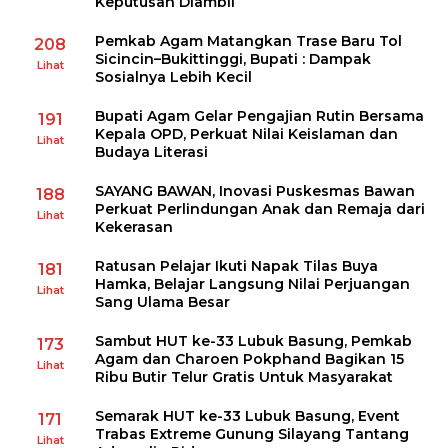
Keputusan Diambil
Pemkab Agam Matangkan Trase Baru Tol
208
Sicincin–Bukittinggi, Bupati : Dampak
Lihat
Sosialnya Lebih Kecil
Bupati Agam Gelar Pengajian Rutin Bersama
191
Kepala OPD, Perkuat Nilai Keislaman dan
Lihat
Budaya Literasi
SAYANG BAWAN, Inovasi Puskesmas Bawan
188
Perkuat Perlindungan Anak dan Remaja dari
Lihat
Kekerasan
Ratusan Pelajar Ikuti Napak Tilas Buya
181
Hamka, Belajar Langsung Nilai Perjuangan
Lihat
Sang Ulama Besar
Sambut HUT ke-33 Lubuk Basung, Pemkab
173
Agam dan Charoen Pokphand Bagikan 15
Lihat
Ribu Butir Telur Gratis Untuk Masyarakat
Semarak HUT ke-33 Lubuk Basung, Event
171
Trabas Extreme Gunung Silayang Tantang
Lihat