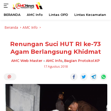
BERANDA
AMC Info
Lintas OPD
Lintas Kecamatan
Langsung
Beranda
AMC Info
ke
konten
Renungan Suci HUT RI ke-73
Agam Berlangsung Khidmat
AMC Web Master
-
AMC Info
,
Bagian Protokol.KP
17 Agustus 2018