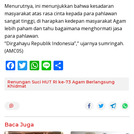
Menurutnya, ini menunjukkan bahwa kesadaran
masyarakat atas rasa cinta kepada para pahlawan
sangat tinggi, di harapkan kedepan masyarakat Agam
lebih paham dan tahu bagaimana menghormati jasa
para pahlawan.
“Dirgahayu Republik Indonesia”,” ujarnya sumringah.
(AMC05)
F
T
W
Li
S
ac
w
h
n
h
e
itt
at
e
ar
Renungan Suci HUT RI ke-73 Agam Berlangsung
Khidmat
b
er
s
e
o
A
o
p
k
p
Baca Juga