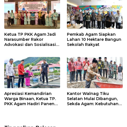
Ketua TP PKK Agam Jadi
Pemkab Agam Siapkan
Narasumber Rakor
Lahan 10 Hektare Bangun
Advokasi dan Sosialisasi
Sekolah Rakyat
Program Imunisasi 2026
Apresiasi Kemandirian
Kantor Walnag Tiku
Warga Binaan, Ketua TP.
Selatan Mulai Dibangun,
PKK Agam Hadiri Panen
Sekda Agam: Kebutuhan
Raya KJA Binaan Rutan
Tingkatkan Layanan
Maninjau