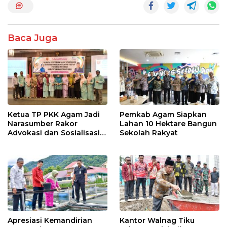
o
A
o
p
k
p
Baca Juga
Ketua TP PKK Agam Jadi
Pemkab Agam Siapkan
Narasumber Rakor
Lahan 10 Hektare Bangun
Advokasi dan Sosialisasi
Sekolah Rakyat
Program Imunisasi 2026
Apresiasi Kemandirian
Kantor Walnag Tiku