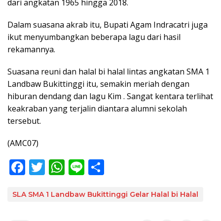
dari angkatan 1965 hingga 2018.
Dalam suasana akrab itu, Bupati Agam Indracatri juga
ikut menyumbangkan beberapa lagu dari hasil
rekamannya.
Suasana reuni dan halal bi halal lintas angkatan SMA 1
Landbaw Bukittinggi itu, semakin meriah dengan
hiburan dendang dan lagu Kim . Sangat kentara terlihat
keakraban yang terjalin diantara alumni sekolah
tersebut.
(AMC07)
F
T
W
Li
S
ac
w
h
n
h
e
itt
at
e
ar
SLA SMA 1 Landbaw Bukittinggi Gelar Halal bi Halal
b
er
s
e