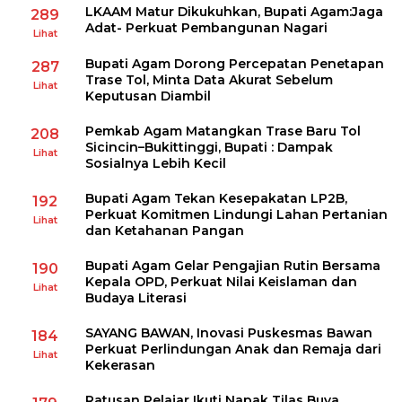
LKAAM Matur Dikukuhkan, Bupati Agam:Jaga
289
Adat- Perkuat Pembangunan Nagari
Lihat
Bupati Agam Dorong Percepatan Penetapan
287
Trase Tol, Minta Data Akurat Sebelum
Lihat
Keputusan Diambil
Pemkab Agam Matangkan Trase Baru Tol
208
Sicincin–Bukittinggi, Bupati : Dampak
Lihat
Sosialnya Lebih Kecil
Bupati Agam Tekan Kesepakatan LP2B,
192
Perkuat Komitmen Lindungi Lahan Pertanian
Lihat
dan Ketahanan Pangan
Bupati Agam Gelar Pengajian Rutin Bersama
190
Kepala OPD, Perkuat Nilai Keislaman dan
Lihat
Budaya Literasi
SAYANG BAWAN, Inovasi Puskesmas Bawan
184
Perkuat Perlindungan Anak dan Remaja dari
Lihat
Kekerasan
Ratusan Pelajar Ikuti Napak Tilas Buya